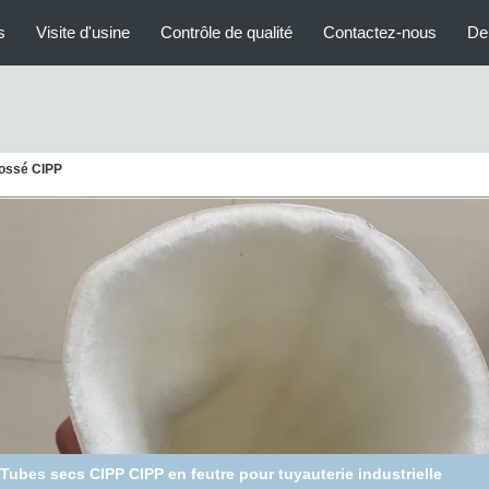
s
Visite d'usine
Contrôle de qualité
Contactez-nous
De
fossé CIPP
PP machine à inversion pneumatique à fûts de tambour pour le