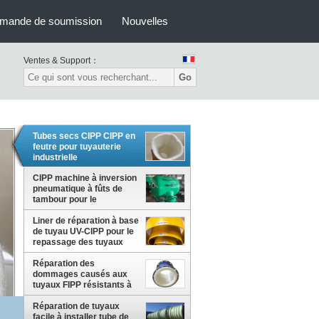
mande de soumission
Nouvelles
Ventes & Support：
Go
Tubes secs CIPP CIPP en
feutre pour tuyauterie
industrielle
CIPP machine à inversion
pneumatique à fûts de
tambour pour le
processus CIPP
Liner de réparation à base
de tuyau UV-CIPP pour le
repassage des tuyaux
Réparation des
dommages causés aux
tuyaux FIPP résistants à
la corrosion Tuyau formé
en place
Réparation de tuyaux
facile à installer tube de