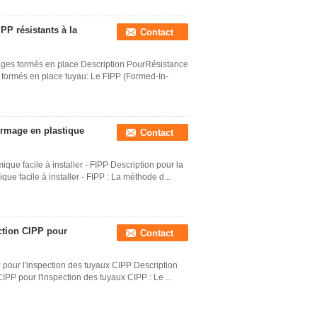
P résistants à la
Contact
ages formés en place Description PourRésistance
formés en place tuyau: Le FIPP (Formed-In-
formage en plastique
Contact
ue facile à installer - FIPP Description pour la
e facile à installer - FIPP : La méthode d...
ction CIPP pour
Contact
 pour l'inspection des tuyaux CIPP Description
IPP pour l'inspection des tuyaux CIPP : Le ...