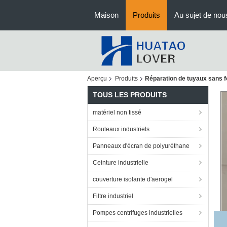
Maison
Produits
Au sujet de nou
Aperçu
Produits
Réparation de tuyaux sans 
TOUS LES PRODUITS
matériel non tissé
Rouleaux industriels
Panneaux d'écran de polyuréthane
Ceinture industrielle
couverture isolante d'aerogel
Filtre industriel
Pompes centrifuges industrielles
CI