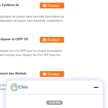
e Système de
Contact
paration de tuyaux sans tranchée Description du
paration de tuyaux sans tranchée: Installations
 réparer le CIPP UV
Contact
réparer les UV-CIPP pour les drains municipaux
ent conçue pour réparer les UV-CIPP pour les
tement des déchets
Contact
 en feutre UV-CIPP pour la réhabilitation des
Chris
nes: Il s'agit d'une technique complète de r...
1:55 PM