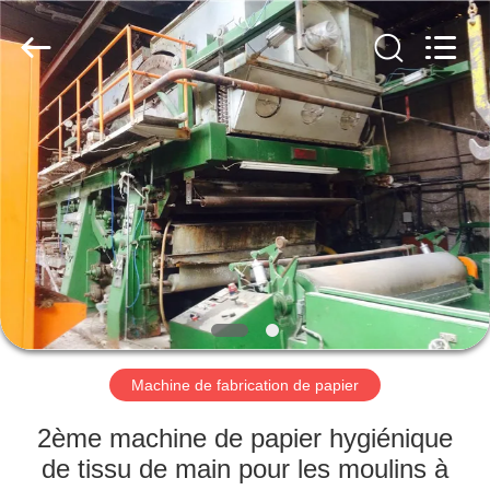
2026
HUATAO
LOVER
LTD.
All
Rights
Reserved.
MAISON
PRODUITS
AU
SUJET
DE
NOUS
Machine de fabrication de papier
VISITE
2ème machine de papier hygiénique
D'USINE
de tissu de main pour les moulins à