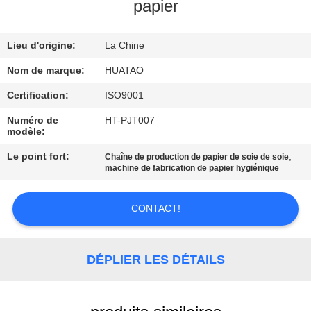
papier
CONTRÔLE
Lieu d'origine:
La Chine
DE
QUALITÉ
Nom de marque:
HUATAO
Certification:
ISO9001
CONTACTEZ-
Numéro de
HT-PJT007
modèle:
NOUS
Le point fort:
,
Chaîne de production de papier de soie de soie
machine de fabrication de papier hygiénique
NOUVELLES
CONTACT!
DEMANDEZ
UNE
DÉPLIER LES DÉTAILS
CITATION