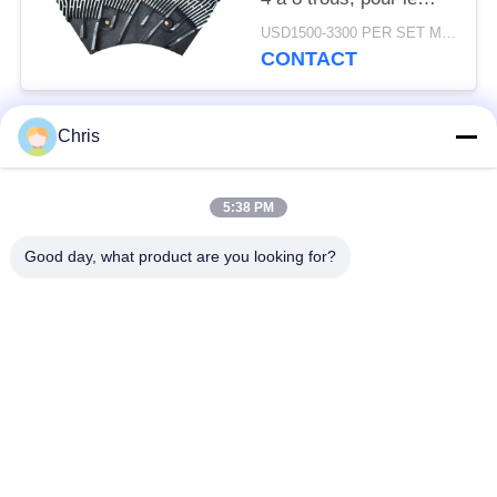
raffinage des fibres
USD1500-3300 PER SET MOQ:1 série
MDF et une capacité
CONTACT
de production
améliorée
Chris
Catégories populaires
Tous
5:38 PM
matériel non tissé
Rouleaux industriels
Good day, what product are you looking for?
Panneaux d'écran de
Ceinture industrielle
polyuréthane
couverture isolante
Filtre industriel
d'aerogel
Pompes centrifuges
Tissu industriel de