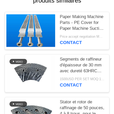
produits similaires
PLAN
DU
Paper Making Machine
SITE
Parts - PE Cover for
Paper Machine Suction
PRIVACY
Box
Price accept negotiation MOQ:1 jeu
POLICY
CONTACT
Segments de raffineur
d'épaisseur de 30 mm
avec dureté 63HRC
pour défibrateur de
1500USD PER SET MOQ:1 ensemble
raffineur MDF/HDF
CONTACT
Stator et rotor de
raffinage de 50 pouces,
4 à 8 trous, pour le