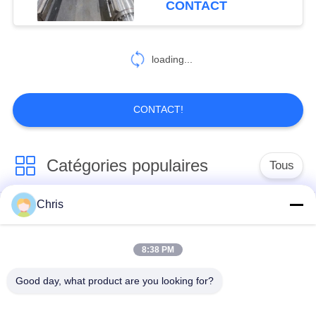
CONTACT
Machining
loading...
CONTACT!
Catégories populaires
Tous
Chris
matériel non tissé
Rouleaux industriels
8:38 PM
Panneaux d'écran de
Ceinture industrielle
polyuréthane
Good day, what product are you looking for?
couverture isolante