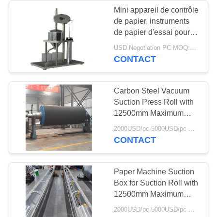
Mini appareil de contrôle
de papier, instruments
de papier d'essai pour
des pièces de machine
USD Negotiation PC MOQ:1PC
de papier de moulin à
CONTACT
papier
Carbon Steel Vacuum
Suction Press Roll with
12500mm Maximum
Face Length and
2000USD/pc-5000USD/pc MOQ:1 pièce
2000m/min Maximum
CONTACT
Speed for Paper
Machines
Paper Machine Suction
Box for Suction Roll with
12500mm Maximum
Face Length 2000m/min
2000USD/pc-5000USD/pc MOQ:1 pièce
Speed and CNC