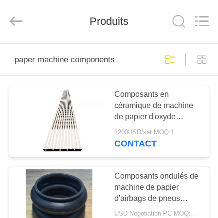
2026
HUATAO
LOVER
LTD.
Produits
All
Rights
Reserved.
MAISON
paper machine components
PRODUITS
Composants en
céramique de machine
AU
de papier d'oxyde
SUJET
d'aluminium de 99%
1200USD/set MOQ:1
sentis nettoyer à
DE
CONTACT
l'aspirateur le couvercle
NOUS
de boîte d'aspiration
Composants ondulés de
machine de papier
VISITE
d'airbags de pneus
D'USINE
pneumatiques avec la
USD Negotiation PC MOQ:1PC