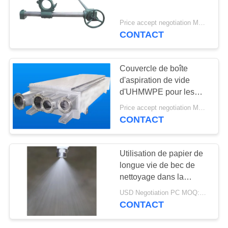
PLAN
DU
Price accept negotiation MOQ:1SET
CONTACT
SITE
PRIVACY
Couvercle de boîte
d'aspiration de vide
POLICY
d'UHMWPE pour les
moulins à papier, pièces
Price accept negotiation MOQ:1 jeu
de machine de papier
CONTACT
Utilisation de papier de
longue vie de bec de
nettoyage dans la
section de dessiccateur
USD Negotiation PC MOQ:1PC
de machine de papier
CONTACT