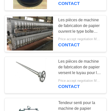
longue durée
CONTACT
CONTRÔLE
DE
Les pièces de machine
QUALITÉ
de fabrication de papier
ouvrent le type boîte
principale hydraulique
Price accept negotiation MOQ:1 jeu
CONTACTEZ-
pour la machine de
CONTACT
papier
NOUS
Les pièces de machine
NOUVELLES
de fabrication de papier
versent le tuyau pour la
machine de papier de
DEMANDEZ
Price accept negotiation MOQ:1piece
nettoyage
CONTACT
UNE
CITATION
Tendeur senti pour la
machine de papier