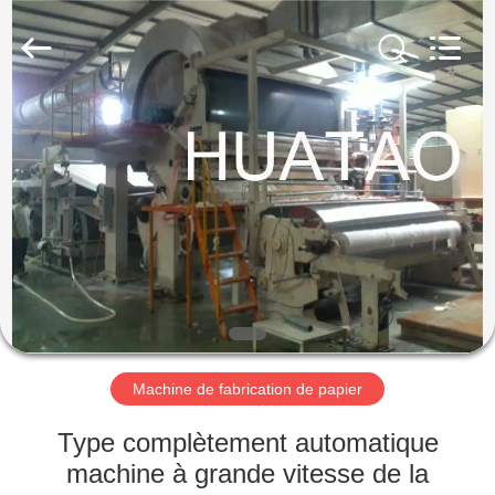
2026
HUATAO
LOVER
LTD.
All
Rights
Reserved.
MAISON
PRODUITS
AU
SUJET
DE
NOUS
Machine de fabrication de papier
VISITE
Type complètement automatique
D'USINE
machine à grande vitesse de la