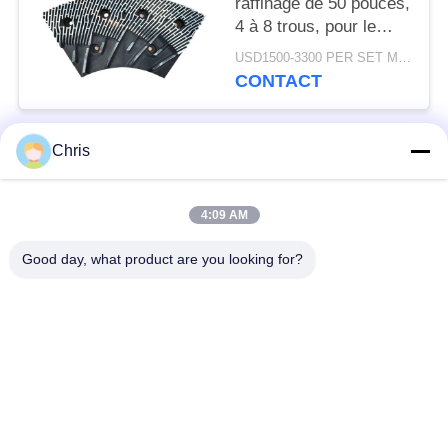
raffinage de 50 pouces,
4 à 8 trous, pour le
raffinage des fibres
USD1500-3300 PER SET MOQ:1 série
MDF et une capacité
CONTACT
de production
améliorée
Chris
Catégories populaires
Tous
4:09 AM
matériel non tissé
Rouleaux industriels
Good day, what product are you looking for?
Panneaux d'écran de
Ceinture industrielle
polyuréthane
couverture isolante
Filtre industriel
d'aerogel