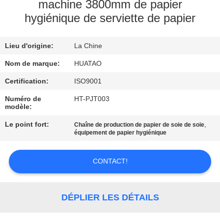
machine 3800mm de papier
hygiénique de serviette de papier
CONTRÔLE
DE
Lieu d'origine:
La Chine
QUALITÉ
Nom de marque:
HUATAO
CONTACTEZ-
Certification:
ISO9001
NOUS
Numéro de
HT-PJT003
modèle:
Le point fort:
,
Chaîne de production de papier de soie de soie
NOUVELLES
équipement de papier hygiénique
DEMANDEZ
CONTACT!
UNE
CITATION
DÉPLIER LES DÉTAILS