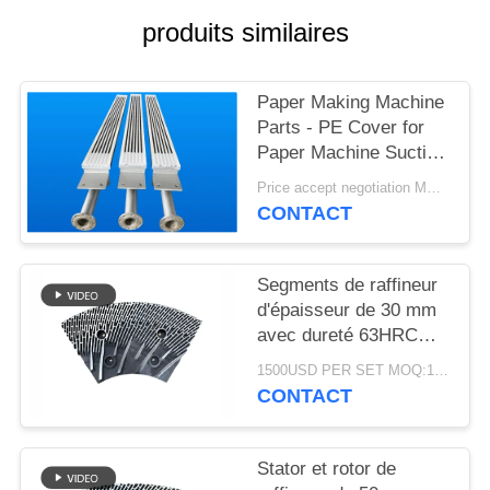
SITEMAP
produits similaires
PRIVACY
Paper Making Machine
POLICY
Parts - PE Cover for
Paper Machine Suction
Box
Price accept negotiation MOQ:1 jeu
CONTACT
Segments de raffineur
d'épaisseur de 30 mm
avec dureté 63HRC
pour défibrateur de
1500USD PER SET MOQ:1 ensemble
raffineur MDF/HDF
CONTACT
Stator et rotor de