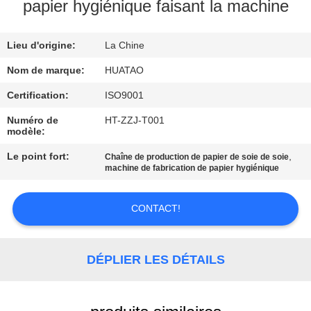
papier hygiénique faisant la machine
CONTRÔLE
Lieu d'origine:
La Chine
DE
QUALITÉ
Nom de marque:
HUATAO
Certification:
ISO9001
CONTACTEZ-
Numéro de
HT-ZZJ-T001
modèle:
NOUS
Le point fort:
,
Chaîne de production de papier de soie de soie
machine de fabrication de papier hygiénique
NOUVELLES
CONTACT!
DEMANDEZ
UNE
DÉPLIER LES DÉTAILS
CITATION