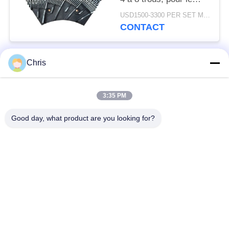
raffinage des fibres
USD1500-3300 PER SET MOQ:1 série
MDF et une capacité
CONTACT
de production
améliorée
Chris
Catégories populaires
Tous
3:35 PM
matériel non tissé
Rouleaux industriels
Good day, what product are you looking for?
Panneaux d'écran de
Ceinture industrielle
polyuréthane
couverture isolante
Filtre industriel
d'aerogel
Pompes centrifuges
Tissu industriel de