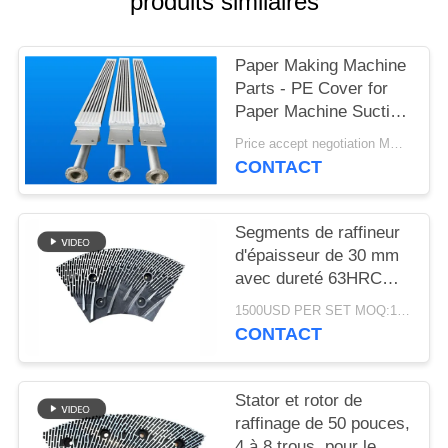
produits similaires
PLAN
DU
Paper Making Machine
SITE
Parts - PE Cover for
Paper Machine Suction
PRIVACY
Box
Price accept negotiation MOQ:1 jeu
POLICY
CONTACT
Segments de raffineur
d'épaisseur de 30 mm
avec dureté 63HRC
pour défibrateur de
1500USD PER SET MOQ:1 ensemble
raffineur MDF/HDF
CONTACT
Stator et rotor de
raffinage de 50 pouces,
4 à 8 trous, pour le