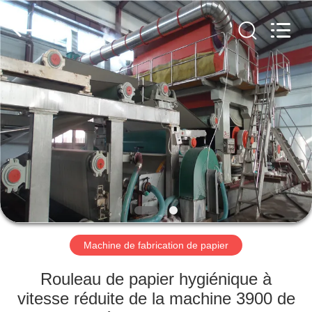
2026
HUATAO
LOVER
LTD.
All
Rights
Reserved.
MAISON
PRODUITS
AU
SUJET
DE
NOUS
Machine de fabrication de papier
VISITE
Rouleau de papier hygiénique à
D'USINE
vitesse réduite de la machine 3900 de