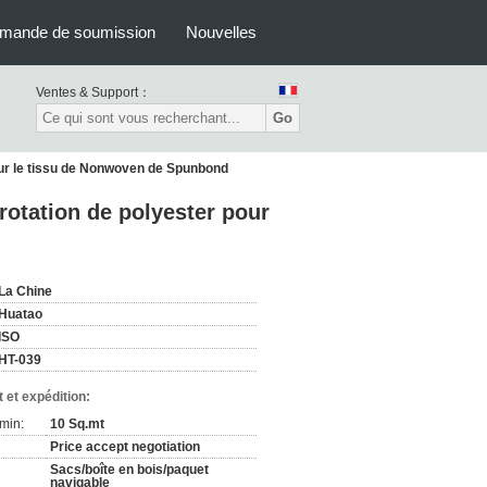
mande de soumission
Nouvelles
Ventes & Support：
Go
 pour le tissu de Nonwoven de Spunbond
e rotation de polyester pour
La Chine
Huatao
ISO
HT-039
 et expédition:
min:
10 Sq.mt
Price accept negotiation
Sacs/boîte en bois/paquet
navigable