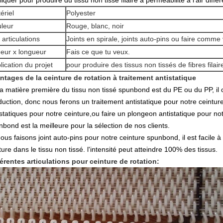
iquer pour produire du tissu non tissé filaire à perméabilité à l'air diffé
ériel
Polyester
leur
Rouge, blanc, noir
 articulations
Joints en spirale, joints auto-pins ou faire comm
geur x longueur
Fais ce que tu veux.
lication du projet
pour produire des tissus non tissés de fibres filair
ntages de la ceinture de rotation à traitement antistatique
La matière première du tissu non tissé spunbond est du PE ou du PP, il 
duction, donc nous ferons un traitement antistatique pour notre ceinture
statiques pour notre ceinture,ou faire un plongeon antistatique pour no
bond est la meilleure pour la sélection de nos clients.
ous faisons joint auto-pins pour notre ceinture spunbond, il est facile à
ure dans le tissu non tissé. l'intensité peut atteindre 100% des tissus.
férentes articulations pour ceinture de rotation: