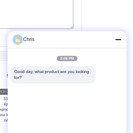
(
0
/ 3000)
Chris
8:08 PM
Good day, what product are you looking 
for?
33 mm-42 mm
Remplissage du
épaisseur des
raffinageur de 48
egments de raffinage
pouces pour le
our le défibrateur de
raffinageur de
raffinage MDF
production de carton de
fibre de densité
moyenne