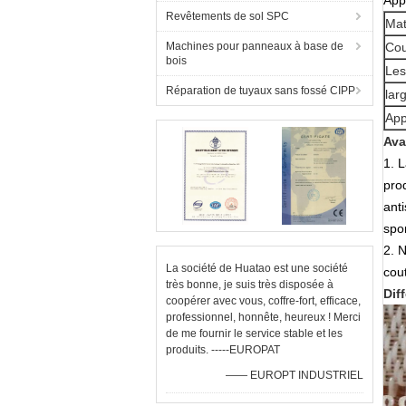
Appl
Revêtements de sol SPC
Mat
Machines pour panneaux à base de
Cou
bois
Les
Réparation de tuyaux sans fossé CIPP
lar
App
Ava
1. 
pro
anti
spon
2. N
La société de Huatao est une société
cout
très bonne, je suis très disposée à
Dif
coopérer avec vous, coffre-fort, efficace,
professionnel, honnête, heureux ! Merci
de me fournir le service stable et les
produits. -----EUROPAT
—— EUROPT INDUSTRIEL