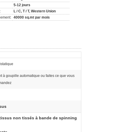
5-12 jours
:
L / C, T / T, Western Union
nement:
40000 sq.mt par mois
istatique
nt à goupille automatique ou faites ce que vous
mandez
ssus
r tissus non tissés à bande de spinning