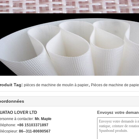
,
roduit Tag:
pièces de machine de moulin à papier
Pièces de machine de papie
oordonnées
UATAO LOVER LTD
Envoyez votre deman
ersonne à contacter:
Mr. Maple
éléphone:
+86 15103371897
élécopieur:
86--311-80690567