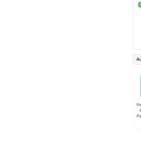
Au
Pa
Pa