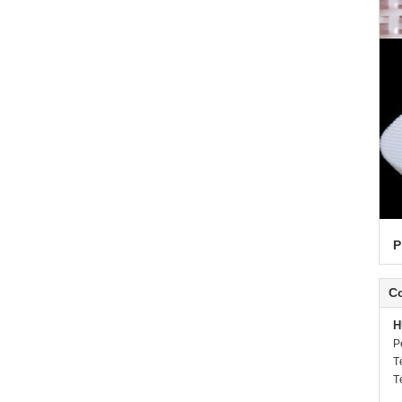
P
C
H
P
T
T