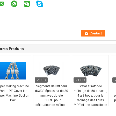
tres Produits
per Making Machine
Segments de raffineur
Stator et rotor de
Parts - PE Cover for
d&#39;épaisseur de 30
raffinage de 50 pouces,
per Machine Suction
mm avec dureté
4 à 8 trous, pour le
s
Box
63HRC pour
raffinage des fibres
p
défibrateur de raffineur
MDF et une capacité de
MDF/HDF
production améliorée