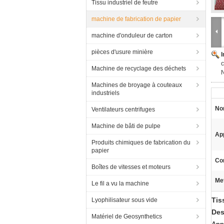
Tissu industriel de feutre
machine de fabrication de papier
machine d'onduleur de carton
pièces d'usure minière
c
Machine de recyclage des déchets
Machines de broyage à couteaux
industriels
No
Ventilateurs centrifuges
Machine de bâti de pulpe
App
Produits chimiques de fabrication du
papier
Co
Boîtes de vitesses et moteurs
Met
Le fil a vu la machine
Tis
Lyophilisateur sous vide
Des
Matériel de Geosynthetics