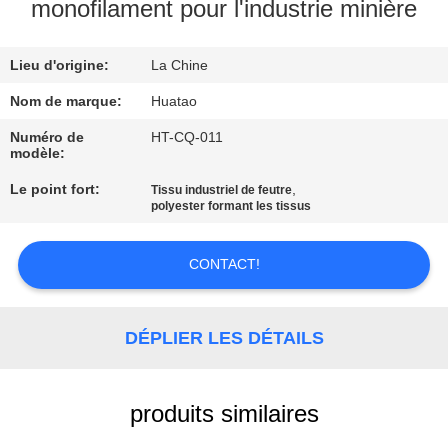
monofilament pour l'industrie minière
CONTRÔLE
Lieu d'origine:
La Chine
DE
QUALITÉ
Nom de marque:
Huatao
Numéro de
HT-CQ-011
modèle:
CONTACTEZ-
Le point fort:
,
Tissu industriel de feutre
NOUS
polyester formant les tissus
NOUVELLES
CONTACT!
DEMANDEZ
DÉPLIER LES DÉTAILS
UNE
CITATION
produits similaires