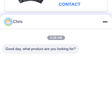
MDF et une capacité
CONTACT
de production
améliorée
Chris
Catégories populaires
Tous
6:28 AM
matériel non tissé
Rouleaux industriels
Good day, what product are you looking for?
Panneaux d'écran de
Ceinture industrielle
polyuréthane
couverture isolante
Filtre industriel
d'aerogel
Pompes centrifuges
Tissu industriel de
industrielles
feutre