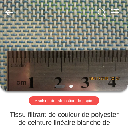
2026
HUATAO
LOVER
LTD.
All
Rights
Reserved.
MAISON
PRODUITS
AU
SUJET
DE
NOUS
Machine de fabrication de papier
VISITE
Tissu filtrant de couleur de polyester
D'USINE
de ceinture linéaire blanche de