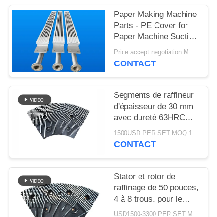
SITEMAP
Paper Making Machine
Parts - PE Cover for
PRIVACY
Paper Machine Suction
Box
POLICY
Price accept negotiation MOQ:1 jeu
CONTACT
Segments de raffineur
d'épaisseur de 30 mm
avec dureté 63HRC
pour défibrateur de
1500USD PER SET MOQ:1 ensemble
raffineur MDF/HDF
CONTACT
Stator et rotor de
raffinage de 50 pouces,
4 à 8 trous, pour le
raffinage des fibres
USD1500-3300 PER SET MOQ:1 série