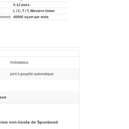
5-12 jours
:
L / C, T / T, Western Union
nement:
40000 sq.mt par mois
Antistatique
joint à goupille automatique
ssus
machine non-tissée de Spunbond