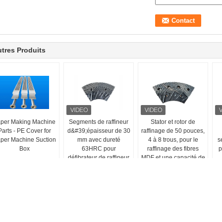
tres Produits
per Making Machine
Segments de raffineur
Stator et rotor de
Parts - PE Cover for
d&#39;épaisseur de 30
raffinage de 50 pouces,
per Machine Suction
mm avec dureté
4 à 8 trous, pour le
s
Box
63HRC pour
raffinage des fibres
p
défibrateur de raffineur
MDF et une capacité de
MDF/HDF
production améliorée
machine de fabrication de
Tissu industriel de feutre
Panier d'apport de trou ou de fente
papier
d'acier inoxydable et d'écran de sort