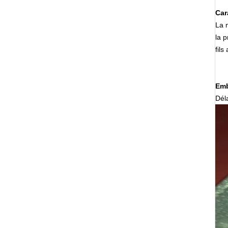
Car
La 
la 
fils
Emb
Dél