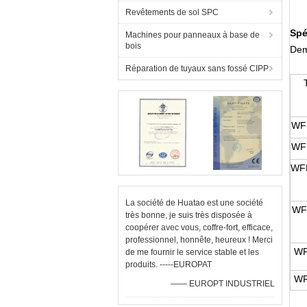
Revêtements de sol SPC
Spé
Machines pour panneaux à base de
bois
Dem
Réparation de tuyaux sans fossé CIPP
WF
WF
WF
La société de Huatao est une société
WF
très bonne, je suis très disposée à
coopérer avec vous, coffre-fort, efficace,
professionnel, honnête, heureux ! Merci
WF
de me fournir le service stable et les
produits. -----EUROPAT
WF
—— EUROPT INDUSTRIEL