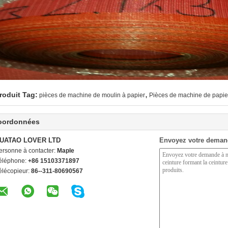
,
roduit Tag:
pièces de machine de moulin à papier
Pièces de machine de papie
oordonnées
UATAO LOVER LTD
Envoyez votre deman
ersonne à contacter:
Maple
éléphone:
+86 15103371897
élécopieur:
86--311-80690567