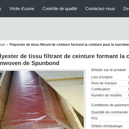
s
Visite d'usine
Contrôle de qualité
Contactez-nous
De
pier
Polyester de tissu filtrant de ceinture formant la ceinture pour la mac
lyester de tissu filtrant de ceinture formant la
nwoven de Spunbond
Détails sur le produit:
Lieu d'origine:
Nom de marque:
Certification:
Numéro de modèle:
Conditions de paiement
Quantité de commande 
Prix:
Détails d'emballage: