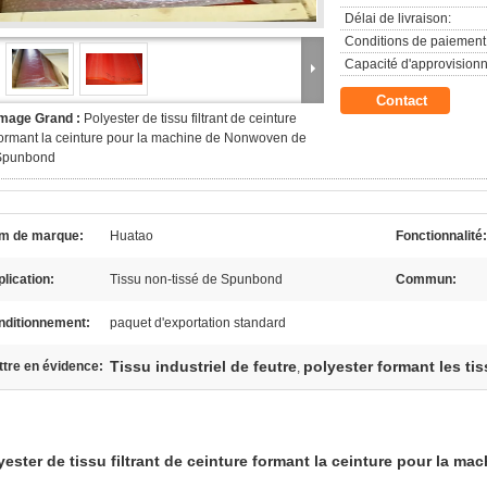
Délai de livraison:
Conditions de paiement
Capacité d'approvision
Contact
Image Grand :
Polyester de tissu filtrant de ceinture
ormant la ceinture pour la machine de Nonwoven de
Spunbond
m de marque:
Huatao
Fonctionnalité:
lication:
Tissu non-tissé de Spunbond
Commun:
nditionnement:
paquet d'exportation standard
Tissu industriel de feutre
polyester formant les ti
tre en évidence:
,
yester de tissu filtrant de ceinture formant la ceinture pour la 