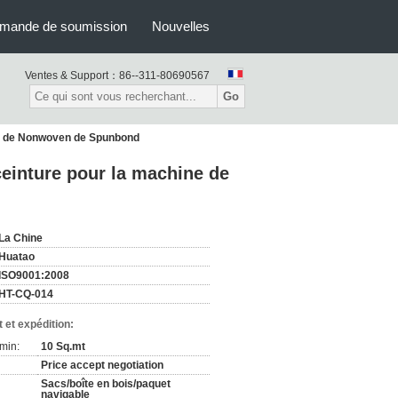
mande de soumission
Nouvelles
Ventes & Support：
86--311-80690567
Go
hine de Nonwoven de Spunbond
 ceinture pour la machine de
La Chine
Huatao
ISO9001:2008
HT-CQ-014
 et expédition:
min:
10 Sq.mt
Price accept negotiation
Sacs/boîte en bois/paquet
navigable