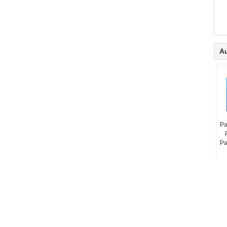
Au
Pa
Pa
Polyester de machine de papier de 2,5
couches formant la résistance à l'usure
de tissus