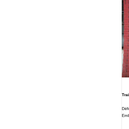
Tra
Déf
Emb