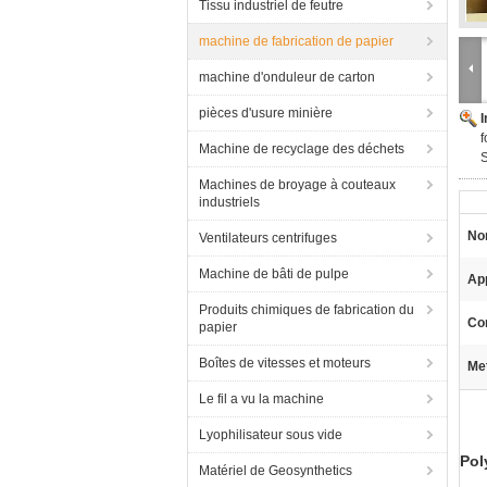
Tissu industriel de feutre
machine de fabrication de papier
machine d'onduleur de carton
pièces d'usure minière
f
Machine de recyclage des déchets
Machines de broyage à couteaux
industriels
No
Ventilateurs centrifuges
Machine de bâti de pulpe
App
Produits chimiques de fabrication du
Co
papier
Boîtes de vitesses et moteurs
Met
Le fil a vu la machine
Lyophilisateur sous vide
Pol
Matériel de Geosynthetics