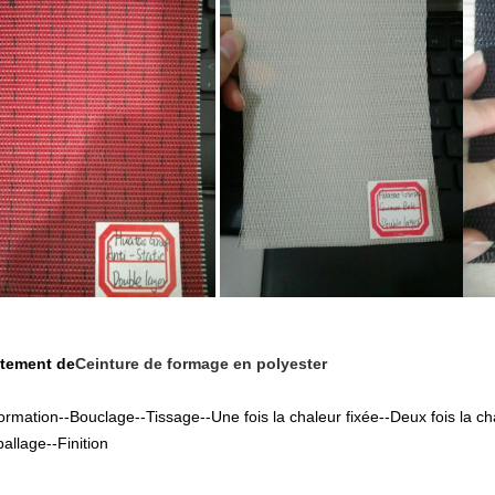
itement de
Ceinture de formage en polyester
ormation--Bouclage--Tissage--Une fois la chaleur fixée--Deux fois la c
allage--Finition