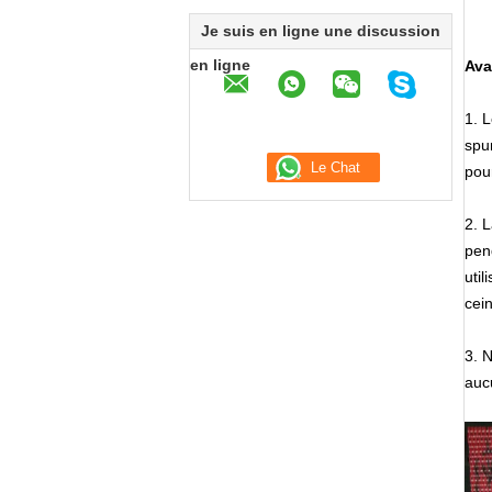
Je suis en ligne une discussion
en ligne
Ava
1. L
spu
pour
2. L
pen
util
cein
3. N
auc