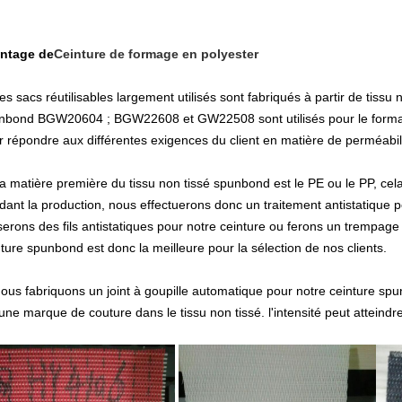
ntage de
Ceinture de formage en polyester
es sacs réutilisables largement utilisés sont fabriqués à partir de tissu
nbond BGW20604 ; BGW22608 et GW22508 sont utilisés pour le formag
 répondre aux différentes exigences du client en matière de perméabilité
a matière première du tissu non tissé spunbond est le PE ou le PP, cela 
dant la production, nous effectuerons donc un traitement antistatique 
iserons des fils antistatiques pour notre ceinture ou ferons un trempage
ture spunbond est donc la meilleure pour la sélection de nos clients.
ous fabriquons un joint à goupille automatique pour notre ceinture spunbo
une marque de couture dans le tissu non tissé. l'intensité peut atteindr