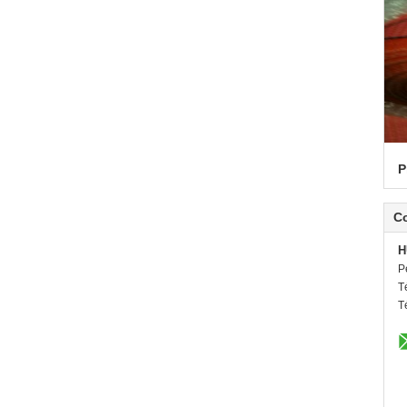
P
C
H
P
T
T