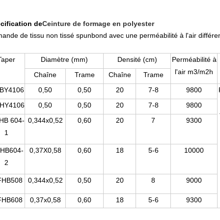
cification de
Ceinture de formage en polyester
ande de tissu non tissé spunbond avec une perméabilité à l'air différe
Taper
Diamètre (mm)
Densité (cm)
Perméabilité à
l'air m3/m2h
Chaîne
Trame
Chaîne
Trame
BY4106
0,50
0,50
20
7-8
9800
HY4106
0,50
0,50
20
7-8
9800
HB 604-
0,344x0,52
0,60
20
7
9300
1
HB604-
0,37X0,58
0,60
18
5-6
10000
2
HB508
0,344x0,52
0,50
20
8
9000
HB608
0,37x0,58
0,60
18
5-6
9300