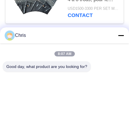
raffinage des fibres
USD1500-3300 PER SET MOQ:1 série
MDF et une capacité
CONTACT
de production
améliorée
Chris
Catégories populaires
Tous
8:07 AM
matériel non tissé
Rouleaux industriels
Good day, what product are you looking for?
Panneaux d'écran de
Ceinture industrielle
polyuréthane
couverture isolante
Filtre industriel
d'aerogel
Pompes centrifuges
Tissu industriel de