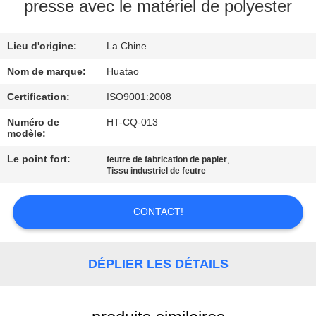
presse avec le matériel de polyester
CONTRÔLE
Lieu d'origine:
La Chine
DE
QUALITÉ
Nom de marque:
Huatao
Certification:
ISO9001:2008
CONTACTEZ-
Numéro de
HT-CQ-013
modèle:
NOUS
Le point fort:
,
feutre de fabrication de papier
Tissu industriel de feutre
NOUVELLES
CONTACT!
DEMANDEZ
UNE
DÉPLIER LES DÉTAILS
CITATION