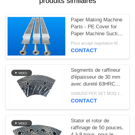
produits similaires
SITEMAP
Paper Making Machine
PRIVACY
Parts - PE Cover for
POLICY
Paper Machine Suction
Box
Price accept negotiation MOQ:1 jeu
CONTACT
Segments de raffineur
d'épaisseur de 30 mm
avec dureté 63HRC
pour défibrateur de
1500USD PER SET MOQ:1 ensemble
raffineur MDF/HDF
CONTACT
Stator et rotor de
raffinage de 50 pouces,
4 à 8 trous, pour le