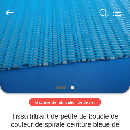
2026
HUATAO
LOVER
LTD.
All
Rights
Reserved.
MAISON
PRODUITS
AU
SUJET
DE
NOUS
Machine de fabrication de papier
VISITE
Tissu filtrant de petite de boucle de
D'USINE
couleur de spirale ceinture bleue de