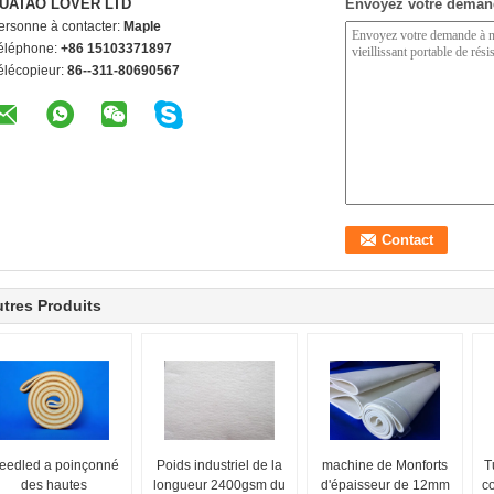
UATAO LOVER LTD
Envoyez votre deman
ersonne à contacter:
Maple
éléphone:
+86 15103371897
élécopieur:
86--311-80690567
tres Produits
eedled a poinçonné
Poids industriel de la
machine de Monforts
T
des hautes
longueur 2400gsm du
d'épaisseur de 12mm
c