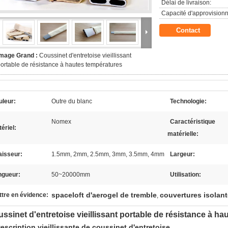
Délai de livraison:
Capacité d'approvision
Contact
Image Grand :
Coussinet d'entretoise vieillissant
ortable de résistance à hautes températures
uleur:
Outre du blanc
Technologie:
Nomex
Caractéristique
ériel:
matérielle:
aisseur:
1.5mm, 2mm, 2.5mm, 3mm, 3.5mm, 4mm
Largeur:
ngueur:
50~20000mm
Utilisation:
spaceloft d'aerogel de tremble
couvertures isolan
tre en évidence:
,
ssinet d'entretoise vieillissant portable de résistance à h
escription vieillissante de coussinet d'entretoise