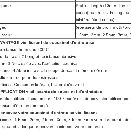
gueur
Profilez length+10mm (l'un cô
cousu) ou profilez la longueu
bilatéral étant cousu)
geur
(épaisseur de profil width+pr
isseur
1.5mm, 2mm, 2.5mm, 3mm,
AVANTAGE
vieillissant de coussinet d'entretoise
résistance thermique 200℃
ie du travail 2.Long et résistance abrasive
ture 3.No cassée avec l'exécution exquise
istance 4.Abrasion avec la coupe douce et même extérieur
llution-free pour des extrusions
tions : Cousue unilatérale, bilatéral s'ouvrent
PPLICATION
vieillissante de coussinet d'entretoise
roduit utilisent l'acuponcture 100% matérielle de polyester, utilisée pour
minium d'être endommagé.
oncevez votre
coussinet d'entretoise vieillissant
isseur : 1.5mm, 2mm, 2.5mm, 3mm, 3.5mm, 4mm votre largeur de d
largeur et la longueur peuvent customed votre demande : _________