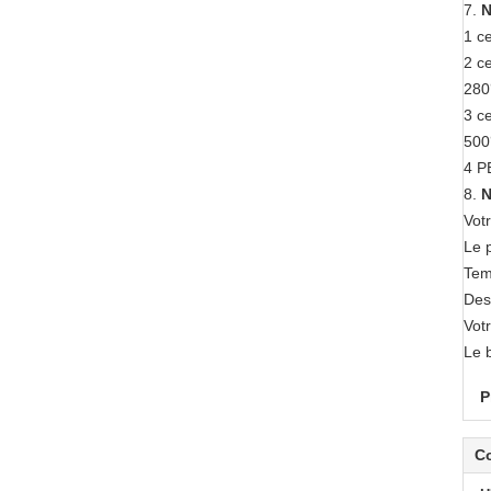
7.
N
1 ce
2 ce
28
3 ce
50
4 PB
8.
N
Vot
Le 
Tem
Des
Votr
Le 
P
C