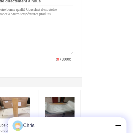
de directement à nous
(
0
/ 3000)
Chris
ube de rouleau de la
Needled a poinçonné
ouleur PBO de Brown
la batterie collant la