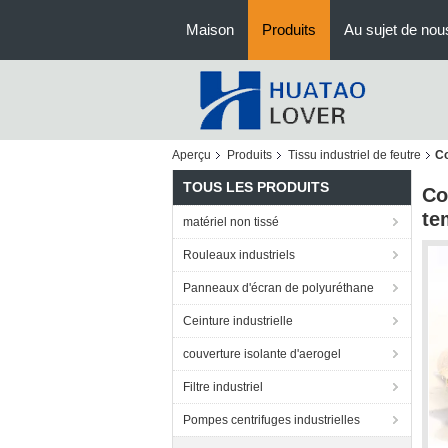
Maison
Produits
Au sujet de nou
Aperçu
Produits
Tissu industriel de feutre
Co
TOUS LES PRODUITS
Co
te
matériel non tissé
Rouleaux industriels
Panneaux d'écran de polyuréthane
Ceinture industrielle
couverture isolante d'aerogel
Filtre industriel
Pompes centrifuges industrielles