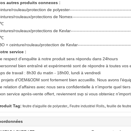
os autres produits connexes :
inture/rouleau/protection de polyester---------------------------------------
intures/rouleaux/protections de Nomex----------------------------------------
0℃
intures/rouleaux/protections de Kevlar-----------------------------------------
0℃
O + ceinture/rouleau/protection de Kevlar-----------------------------------
otre service :
re respect d'enquête à notre produit sera répondu dans 24hours
personnel bien entraîné et expérimenté sont de répondre à toutes vos 
ps de travail : 8h30 du matin - 18h00, lundi à vendredi
 projets d'OEM&ODM sont fortement bien accueillis. Nous avons l'équip
e relation d'affaires avec nous sera confidentielle à n'importe quel tiers
bon service après-vente offert, reviennent svp si vous obteniez n'impor
,
,
roduit Tag:
feutre d'aiguille de polyester
Feutre industriel Rolls
feuille de feut
oordonnées