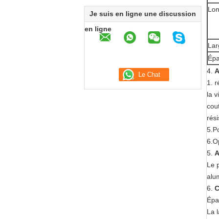
Lon
Je suis en ligne une discussion
en ligne
Lar
Épa
4.
1. 
la v
cou
rés
5.Po
6.Op
5.
A
Le p
alu
6.
C
Épa
La 