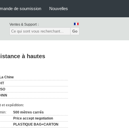
mande de soumission
Nouvelles
Ventes & Support：
Go
sistance à hautes
La Chine
HT
ISO
HNN
 et expédition:
min:
500 mètres carrés
Price accept negotiation
PLASTIQUE BAG+CARTON