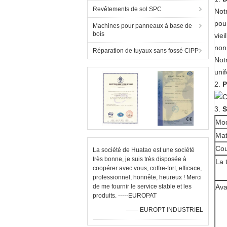
Revêtements de sol SPC
Notr
pou
Machines pour panneaux à base de
bois
viei
non 
Réparation de tuyaux sans fossé CIPP
Notr
uni
2.
P
3.
S
Mod
Mat
Cou
La société de Huatao est une société
très bonne, je suis très disposée à
La 
coopérer avec vous, coffre-fort, efficace,
professionnel, honnête, heureux ! Merci
de me fournir le service stable et les
Ava
produits. -----EUROPAT
—— EUROPT INDUSTRIEL