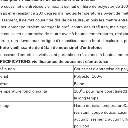
e coussinet d'entretoise vieillissant est fait en fibre de polyester de 1
rrait être résistant à 200 degrés d'à hautes températures. Avant de mett
llissement, il devrait couvrir de douille de feutre, et puis les mettre en
seulement pourraient protéger le profil contre des éraflures, mais égal
e coussinet d'entretoise de feutre avec à hautes températures, résistant
forme, non-duvet, aucune ligne d'exposition, aucun bord d'explosion, pr
hoto
vieillissante de
détail de
coussinet d'entretoise
PÉCIFICATIONS
vieillissantes de coussinet d'entretoise
èle non.
Coussinet d'entretoise de pol
ériel
Polyester 100%
leur
Blanc
température fonctionnante
200℃ pour faire court time&
le long temps
ntage
Haute densité, temperature&
résistant, coupe douce, aucu
aucun plissement, aucun fluff
pollution