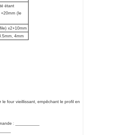
té étant
r +20mm (le
ofile) x2+10mm
 3.5mm, 4mm
 le four vieillissant, empêchant le profil en
emande : __________
______