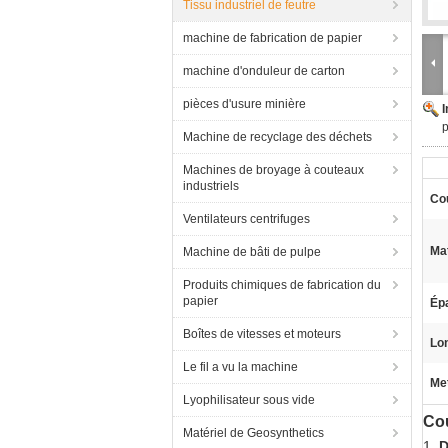
Tissu industriel de feutre
machine de fabrication de papier
machine d'onduleur de carton
pièces d'usure minière
p
Machine de recyclage des déchets
Machines de broyage à couteaux
industriels
Co
Ventilateurs centrifuges
Mat
Machine de bâti de pulpe
Produits chimiques de fabrication du
papier
Ép
Boîtes de vitesses et moteurs
Lo
Le fil a vu la machine
Met
Lyophilisateur sous vide
Cou
Matériel de Geosynthetics
1.
D