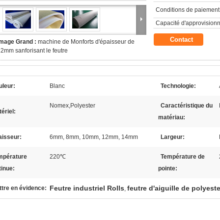
Conditions de paiement
Capacité d'approvision
Contact
Image Grand :
machine de Monforts d'épaisseur de
2mm sanforisant le feutre
uleur:
Blanc
Technologie:
Nomex,Polyester
Caractéristique du
ériel:
matériau:
aisseur:
6mm, 8mm, 10mm, 12mm, 14mm
Largeur:
mpérature
220℃
Température de
tinue:
pointe:
Feutre industriel Rolls
feutre d'aiguille de polyeste
tre en évidence:
,