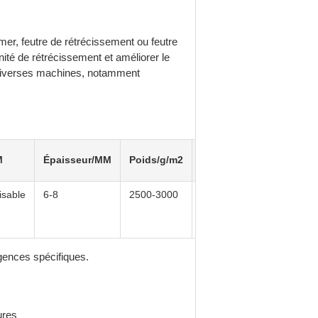
mer, feutre de rétrécissement ou feutre
nité de rétrécissement et améliorer le
c diverses machines, notamment
Rétrécissement
M
Épaisseur/MM
Poids/g/m2
Allo
à chaud sec
isable
6-8
2500-3000
2.5%
3%
igences spécifiques.
ures