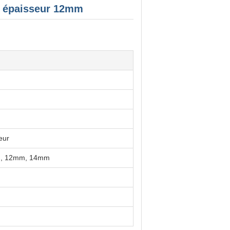
, épaisseur 12mm
eur
, 12mm, 14mm