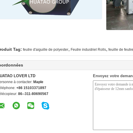
,
,
roduit Tag:
feutre d'aiguille de polyester
Feutre industriel Rolls
feuille de feut
oordonnées
UATAO LOVER LTD
Envoyez votre deman
ersonne à contacter:
Maple
éléphone:
+86 15103371897
élécopieur:
86--311-80690567