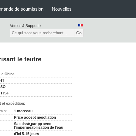
mande de soumission
Nouvelles
Ventes & Support：
Go
sant le feutre
La Chine
HT
ISO
HTSF
 et expédition:
min:
1 morceau
Price accept negotiation
Sac tissé par pp avec
l'imperméabilisation de l'eau
d'ici 5-15 jours