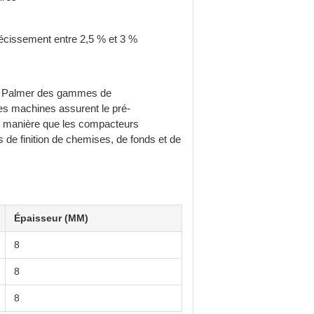
récissement entre 2,5 % et 3 %
ité Palmer des gammes de
es machines assurent le pré-
ême manière que les compacteurs
s de finition de chemises, de fonds et de
Épaisseur (MM)
8
8
8