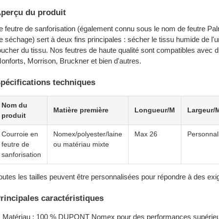
perçu du produit
e feutre de sanforisation (également connu sous le nom de feutre Pal
e séchage) sert à deux fins principales : sécher le tissu humide de l'u
oucher du tissu. Nos feutres de haute qualité sont compatibles ave
onforts, Morrison, Bruckner et bien d'autres.
pécifications techniques
Nom du
Matière première
Longueur/M
Largeur/
produit
Courroie en
Nomex/polyester/laine
Max 26
Personnal
feutre de
ou matériau mixte
sanforisation
outes les tailles peuvent être personnalisées pour répondre à des ex
rincipales caractéristiques
Matériau : 100 % DUPONT Nomex pour des performances supérie