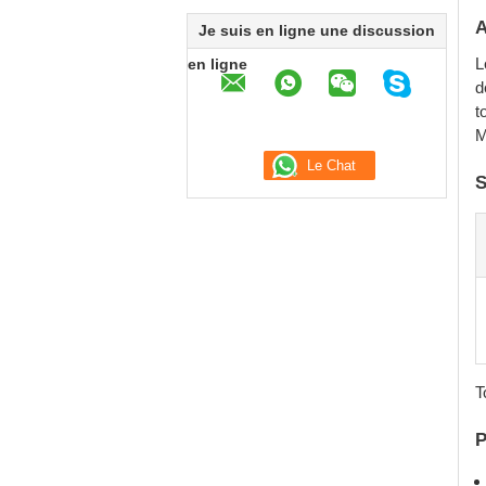
A
Je suis en ligne une discussion
L
en ligne
d
t
M
S
T
P