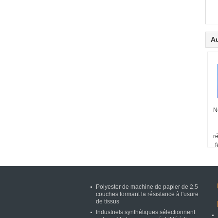
Au
N
r
f
Polyester de machine de papier de 2,5
couches formant la résistance à l'usure
de tissus
Industriels synthétiques sélectionnent