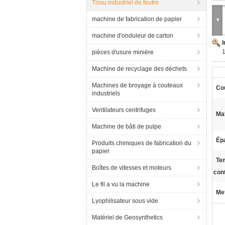
Tissu industriel de feutre
machine de fabrication de papier
machine d'onduleur de carton
1
pièces d'usure minière
Machine de recyclage des déchets
Machines de broyage à couteaux
Co
industriels
Ventilateurs centrifuges
Mat
Machine de bâti de pulpe
Ép
Produits chimiques de fabrication du
papier
Te
Boîtes de vitesses et moteurs
con
Le fil a vu la machine
Met
Lyophilisateur sous vide
Matériel de Geosynthetics