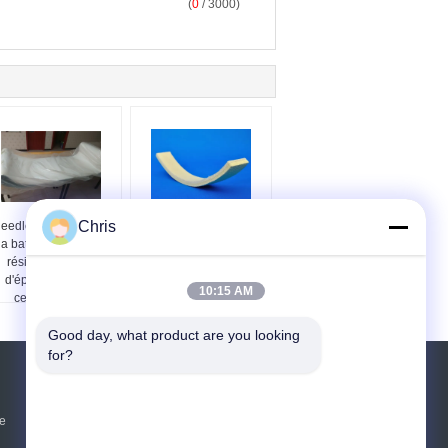
(
0
/ 3000)
Chris
eedled a poinçonné
6mm protection de
la batterie collant la
feutre de Kevlar de 500
résistance acide
degrés pour le système
d'épaisseur de la
de transport en
10:15 AM
ceinture 5mm
aluminium d'extrusion
Good day, what product are you looking 
for?
Demande de soumission
ie
Envoyez