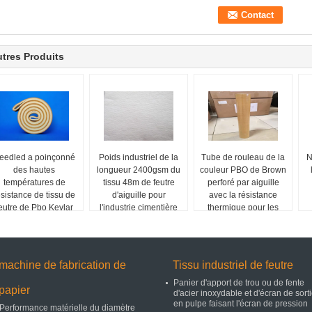
tres Produits
eedled a poinçonné
Poids industriel de la
Tube de rouleau de la
N
des hautes
longueur 2400gsm du
couleur PBO de Brown
températures de
tissu 48m de feutre
perforé par aiguille
ésistance de tissu de
d'aiguille pour
avec la résistance
eutre de Pbo Kevlar
l'industrie cimentière
thermique pour les
extrusions en
aluminium
machine de fabrication de
Tissu industriel de feutre
Panier d'apport de trou ou de fente
papier
d'acier inoxydable et d'écran de sort
en pulpe faisant l'écran de pression
Performance matérielle du diamètre