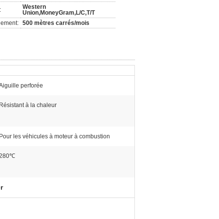
Western
:
Union,MoneyGram,L/C,T/T
nement:
500 mètres carrés/mois
Aiguille perforée
Résistant à la chaleur
Pour les véhicules à moteur à combustion
280℃
r