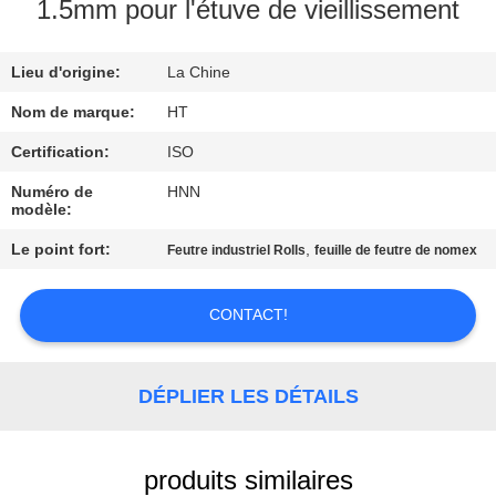
1.5mm pour l'étuve de vieillissement
CONTRÔLE
Lieu d'origine:
La Chine
DE
QUALITÉ
Nom de marque:
HT
Certification:
ISO
CONTACTEZ-
Numéro de
HNN
modèle:
NOUS
Le point fort:
,
Feutre industriel Rolls
feuille de feutre de nomex
NOUVELLES
CONTACT!
DEMANDEZ
UNE
DÉPLIER LES DÉTAILS
CITATION
produits similaires