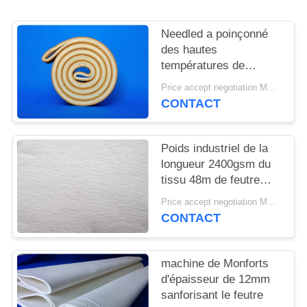
PLAN
DU
Needled a poinçonné
SITE
des hautes
températures de
résistance de tissu de
Price accept negotiation MOQ:1 mètre carré
PRIVACY
feutre de Pbo Kevlar
CONTACT
POLICY
Poids industriel de la
longueur 2400gsm du
tissu 48m de feutre
d'aiguille pour
Price accept negotiation MOQ:Un PC
l'industrie cimentière
CONTACT
machine de Monforts
d'épaisseur de 12mm
sanforisant le feutre