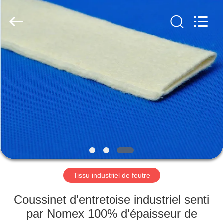
2026
HUATAO
LOVER
LTD.
All
Rights
Reserved.
MAISON
PRODUITS
AU
SUJET
DE
NOUS
Tissu industriel de feutre
VISITE
Coussinet d'entretoise industriel senti
D'USINE
par Nomex 100% d'épaisseur de