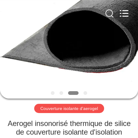
2026
HUATAO
LOVER
LTD.
All
Rights
Reserved.
MAISON
PRODUITS
AU
SUJET
DE
NOUS
Couverture isolante d'aerogel
VISITE
Aerogel insonorisé thermique de silice
D'USINE
de couverture isolante d'isolation