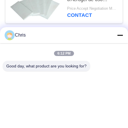
degrés sentie pour
Price Accept Negotiation MOQ:un petit pain
l'isolation ignifuge
CONTACT
Chris
Catégories populaires
Tous
6:12 PM
matériel non tissé
Rouleaux industriels
Good day, what product are you looking for?
Panneaux d'écran de
Ceinture industrielle
polyuréthane
couverture isolante
Filtre industriel
d'aerogel
Pompes centrifuges
Tissu industriel de