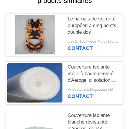
produits similaires
PLAN
DU
Le harnais de sécurité
SITE
européen à cinq points
double dos
PRIVACY
Usd10-100/Piece MOQ:100 pièces
POLICY
CONTACT
Couverture isolante
molle à haute densité
d'Aerogel d'isolation
thermique
Price Accept Negotiation MOQ:un petit pain
CONTACT
Couverture isolante
blanche résistante
d'Aerogel de 650