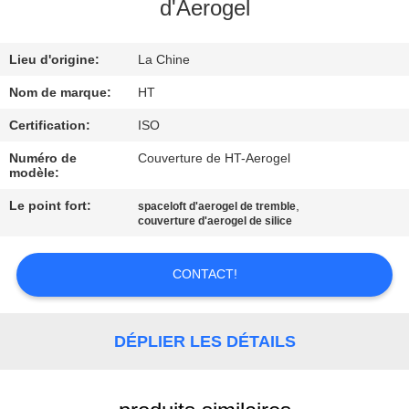
d'Aerogel
CONTRÔLE
Lieu d'origine:
La Chine
DE
QUALITÉ
Nom de marque:
HT
Certification:
ISO
CONTACTEZ-
Numéro de
Couverture de HT-Aerogel
modèle:
NOUS
Le point fort:
,
spaceloft d'aerogel de tremble
couverture d'aerogel de silice
NOUVELLES
CONTACT!
DEMANDEZ
UNE
DÉPLIER LES DÉTAILS
CITATION