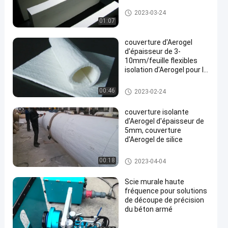
couverture isolante d'aerogel
2023-03-24
01:07
couverture d'Aerogel
d'épaisseur de 3-
10mm/feuille flexibles
isolation d'Aerogel pour le
bâtiment
couverture isolante d'aerogel
00:46
2023-02-24
couverture isolante
d'Aerogel d'épaisseur de
5mm, couverture
d'Aerogel de silice
couverture isolante d'aerogel
00:18
2023-04-04
Scie murale haute
fréquence pour solutions
de découpe de précision
du béton armé