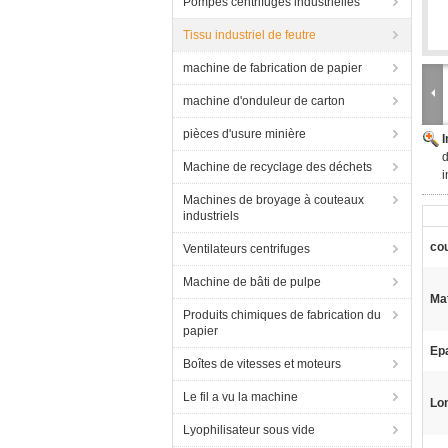
Pompes centrifuges industrielles
Tissu industriel de feutre
machine de fabrication de papier
machine d'onduleur de carton
pièces d'usure minière
d
Machine de recyclage des déchets
i
Machines de broyage à couteaux
industriels
cou
Ventilateurs centrifuges
Machine de bâti de pulpe
Mat
Produits chimiques de fabrication du
papier
Ep
Boîtes de vitesses et moteurs
Le fil a vu la machine
Lo
Lyophilisateur sous vide