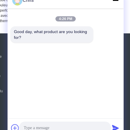
Chris
ube de rouleau de la
Needled a poinçonné
ouleur PBO de Brown
la batterie collant la
perforé par aiguille
résistance acide
avec la résistance
d'épaisseur de la
4:26 PM
thermique pour les
ceinture 5mm
extrusions en
aluminium
Good day, what product are you looking 
for?
Demande de soumission
ie
Envoyez
e
E-Mail
Sitemap
|
Site mobile
du