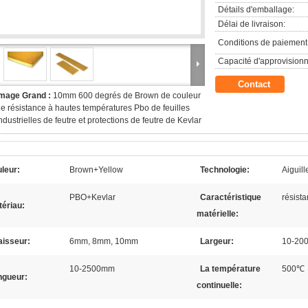
Détails d'emballage:
Délai de livraison:
Conditions de paiement
Capacité d'approvision
Contact
Image Grand :
10mm 600 degrés de Brown de couleur
e résistance à hautes températures Pbo de feuilles
ndustrielles de feutre et protections de feutre de Kevlar
leur:
Brown+Yellow
Technologie:
Aiguill
PBO+Kevlar
Caractéristique
résista
ériau:
matérielle:
aisseur:
6mm, 8mm, 10mm
Largeur:
10-20
10-2500mm
La température
500℃
ngueur:
continuelle: