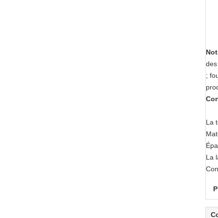
Not
des
; fo
pro
Con
La 
Mat
Épa
La 
Cont
P
C