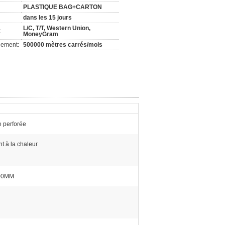
PLASTIQUE BAG+CARTON
dans les 15 jours
L/C, T/T, Western Union,
:
MoneyGram
nement:
500000 mètres carrés/mois
e perforée
nt à la chaleur
00MM