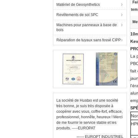
Fai
Matériel de Geosynthetics
tem
Revêtements de sol SPC
Met
Machines pour panneaux à base de
bois
10m
Réparation de tuyaux sans fossé CIPP
Kev
PR
La 
PBO 
fai
jau
l'é
alu
emp
La société de Huatao est une société
très bonne, je suis très disposée à
SPÉ
coopérer avec vous, coffre-fort, efficace,
Nom
professionnel, honnête, heureux ! Merci
de me fournir le service stable et les
HP
produits. -----EUROPAT
—— EUROPT INDUSTRIEL