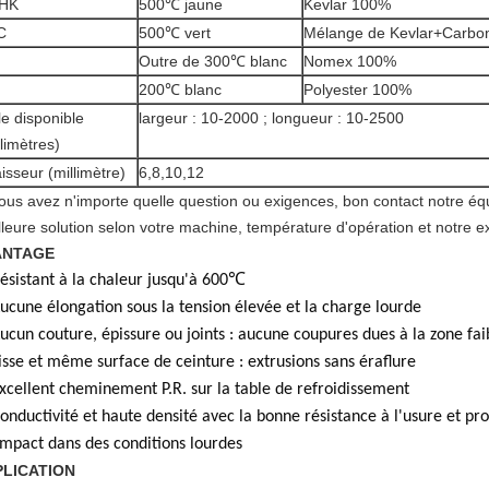
 HK
500℃ jaune
Kevlar 100%
C
500℃ vert
Mélange de Kevlar+Carbo
Outre de 300℃ blanc
Nomex 100%
200℃ blanc
Polyester 100%
lle disponible
largeur : 10-2000 ; longueur : 10-2500
llimètres)
isseur (millimètre)
6,8,10,12
vous avez n'importe quelle question ou exigences, bon contact notre éq
lleure solution selon votre machine, température d'opération et notre e
ANTAGE
Résistant à la chaleur jusqu'à 600℃
Aucune élongation sous la tension élevée et la charge lourde
Aucun couture, épissure ou joints : aucune coupures dues à la zone fai
Lisse et même surface de ceinture : extrusions sans éraflure
Excellent cheminement P.R. sur la table de refroidissement
Conductivité et haute densité avec la bonne résistance à l'usure et p
'impact dans des conditions lourdes
PLICATION