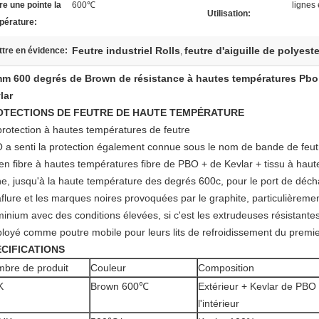
re une pointe la
600℃
lignes
Utilisation:
pérature:
Feutre industriel Rolls
feutre d'aiguille de polyeste
tre en évidence:
,
m 600 degrés de Brown de résistance à hautes températures Pbo d
lar
OTECTIONS DE FEUTRE DE HAUTE TEMPÉRATURE
protection à hautes températures de feutre
a senti la protection également connue sous le nom de bande de feutre, 
t en fibre à hautes températures fibre de PBO + de Kevlar + tissu à haut
ne, jusqu'à la haute température des degrés 600c, pour le port de déch
raflure et les marques noires provoquées par le graphite, particulièreme
minium avec des conditions élevées, si c'est les extrudeuses résistant
loyé comme poutre mobile pour leurs lits de refroidissement du premie
CIFICATIONS
bre de produit
Couleur
Composition
K
Brown 600℃
Extérieur + Kevlar de PBO
l'intérieur