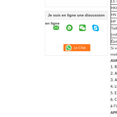
LE
HK
HN
Je suis en ligne une discussion
HP
en ligne
Tai
(mi
Épa
Si 
mei
AV
1. 
2. 
3. 
4. 
5. 
6. 
à l
AP