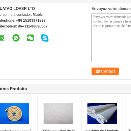
UATAO LOVER LTD
Envoyez votre deman
ersonne à contacter:
Maple
éléphone:
+86 15103371897
élécopieur:
86--311-80690567
tres Produits