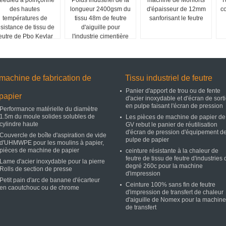
eedled a poinçonné
Poids industriel de la
machine de Monforts
T
des hautes
longueur 2400gsm du
d'épaisseur de 12mm
c
températures de
tissu 48m de feutre
sanforisant le feutre
ésistance de tissu de
d'aiguille pour
eutre de Pbo Kevlar
l'industrie cimentière
machine de fabrication de
Tissu industriel de feutre
Panier d'apport de trou ou de fente
papier
d'acier inoxydable et d'écran de sort
en pulpe faisant l'écran de pression
Performance matérielle du diamètre
1.5m du moule solides solubles de
Les pièces de machine de papier de
cylindre haute
GV rebut le panier de réutilisation
d'écran de pression d'équipement d
Couvercle de boîte d'aspiration de vide
pulpe de papier
d'UHMWPE pour les moulins à papier,
pièces de machine de papier
ceinture résistante à la chaleur de
feutre de tissu de feutre d'industries 
Lame d'acier inoxydable pour la pierre
degré 260c pour la machine
Rolls de section de presse
d'impression
Petit pain d'arc de banane d'écarteur
Ceinture 100% sans fin de feutre
en caoutchouc ou de chrome
d'impression de transfert de chaleur
d'aiguille de Nomex pour la machine
de transfert