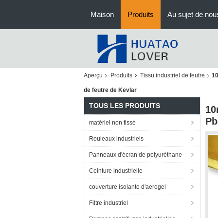
Maison
Produits
Au sujet de nou
Aperçu
Produits
Tissu industriel de feutre
10
de feutre de Kevlar
TOUS LES PRODUITS
10
Pb
matériel non tissé
Rouleaux industriels
Panneaux d'écran de polyuréthane
Ceinture industrielle
couverture isolante d'aerogel
Filtre industriel