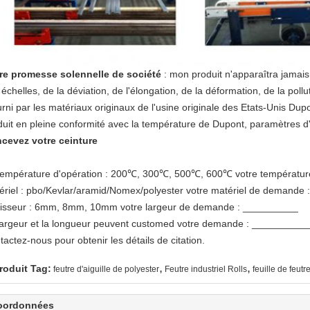
re promesse solennelle de société
: mon produit n'apparaîtra jamais 
 échelles, de la déviation, de l'élongation, de la déformation, de la po
urni par les matériaux originaux de l'usine originale des Etats-Unis Dup
duit en pleine conformité avec la température de Dupont, paramètres d'
cevez votre ceinture
température d'opération : 200℃, 300℃, 500℃, 600℃ votre température
ériel : pbo/Kevlar/aramid/Nomex/polyester votre matériel de demande
isseur : 6mm, 8mm, 10mm votre largeur de demande : __________
largeur et la longueur peuvent customed votre demande : _________
actez-nous pour obtenir les détails de citation.
,
,
roduit Tag:
feutre d'aiguille de polyester
Feutre industriel Rolls
feuille de feut
oordonnées