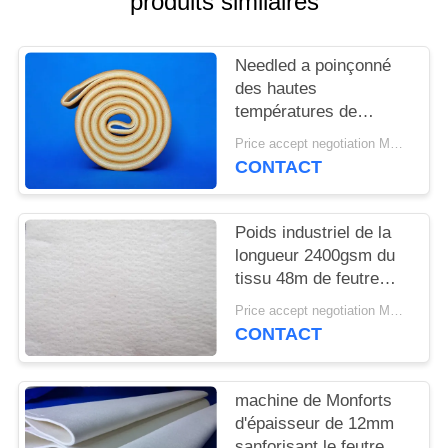
produits similaires
PLAN
DU
Needled a poinçonné
SITE
des hautes
températures de
PRIVACY
résistance de tissu de
Price accept negotiation MOQ:1 mètre carré
feutre de Pbo Kevlar
POLICY
CONTACT
Poids industriel de la
longueur 2400gsm du
tissu 48m de feutre
d'aiguille pour
Price accept negotiation MOQ:Un PC
l'industrie cimentière
CONTACT
machine de Monforts
d'épaisseur de 12mm
sanforisant le feutre