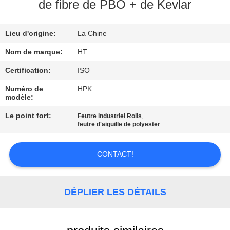
de fibre de PBO + de Kevlar
CONTRÔLE
Lieu d'origine:
La Chine
DE
QUALITÉ
Nom de marque:
HT
Certification:
ISO
CONTACTEZ-
Numéro de
HPK
modèle:
NOUS
Le point fort:
,
Feutre industriel Rolls
feutre d'aiguille de polyester
NOUVELLES
CONTACT!
DEMANDEZ
UNE
DÉPLIER LES DÉTAILS
CITATION