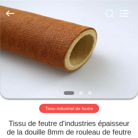
2026
HUATAO
LOVER
LTD.
All
Rights
Reserved.
MAISON
PRODUITS
AU
SUJET
DE
NOUS
Tissu industriel de feutre
VISITE
Tissu de feutre d'industries épaisseur
D'USINE
de la douille 8mm de rouleau de feutre