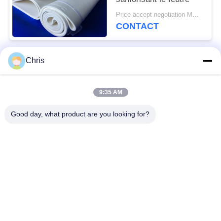
Price accept negotiation MOQ:1 morceau
CONTACT
Chris
Catégories populaires
Tous
9:35 AM
matériel non tissé
Rouleaux industriels
Good day, what product are you looking for?
Panneaux d'écran de
Ceinture industrielle
polyuréthane
couverture isolante
Filtre industriel
d'aerogel
Pompes centrifuges
Tissu industriel de