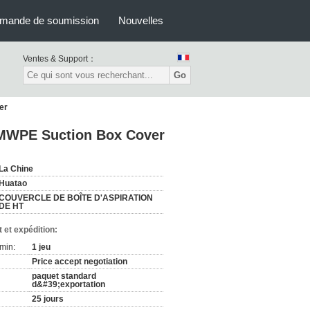
mande de soumission
Nouvelles
Ventes & Support：
Go
er
HMWPE Suction Box Cover
La Chine
Huatao
COUVERCLE DE BOÎTE D'ASPIRATION
DE HT
 et expédition:
min:
1 jeu
Price accept negotiation
paquet standard
d&#39;exportation
25 jours