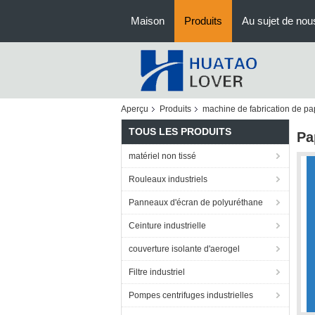
Maison
Produits
Au sujet de nou
Aperçu
Produits
machine de fabrication de pa
TOUS LES PRODUITS
Pa
matériel non tissé
Rouleaux industriels
Panneaux d'écran de polyuréthane
Ceinture industrielle
couverture isolante d'aerogel
Filtre industriel
Pompes centrifuges industrielles