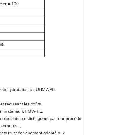
cier = 100
+85
 de déshydratation en UHMWPE.
t réduisant les coûts.
s en matériau UHMW-PE.
oléculaire se distinguent par leur procédé
s produire ;
mentaire spécifiquement adapté aux