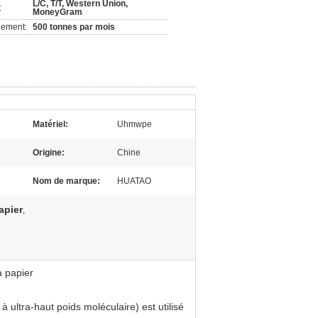
L/C, T/T, Western Union,
:
MoneyGram
nement:
500 tonnes par mois
Matériel:
Uhmwpe
Origine:
Chine
Nom de marque:
HUATAO
apier
,
à papier
ultra-haut poids moléculaire) est utilisé