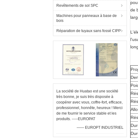
pou
Revêtements de sol SPC
de 
Machines pour panneaux à base de
lar
bois
Réparation de tuyaux sans fossé CIPP
L'é
l'u
lon
Pro
Den
Poi
La société de Huatao est une société
Rés
très bonne, je suis très disposée à
Rés
coopérer avec vous, coffre-fort, efficace,
professionnel, honnête, heureux ! Merci
All
de me fournir le service stable et les
Rés
produits. -----EUROPAT
Dur
—— EUROPT INDUSTRIEL
Dur