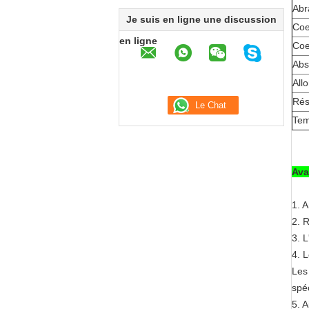
Abr
Je suis en ligne une discussion
Coef
en ligne
Coef
Abs
All
Rés
Tem
Ava
1. 
2. 
3. 
4. 
Les
spéc
5. 