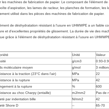
r les machines de fabrication de papier. Le composant de l'élément de
boîte d'aspiration, les lames de racleur, les planches de formation, le
gement utilisé dans les pièces des machines de fabrication de papier.
lément de déshydratation résistant à l'usure en UHMWPE a un faible coef
sure et d'excellentes propriétés de glissement. La durée de vie des mach
gue grâce à l'élément de déshydratation résistant à l'usure en UHMWP
priété
Unité
Valeur
sité
g/cm3
0.93-0.
ds moléculaire moyen
g/mol
3 million
istance à la traction (23°C dans l'air)
MPa
22
istance à la rupture
MPa
42
ongement à la rupture
%
600
istance au choc Charpy (entaille)
mJ/mm2
Pas de r
eté par indentation bille
N/mm2
42
eté Shore D
--
65-70