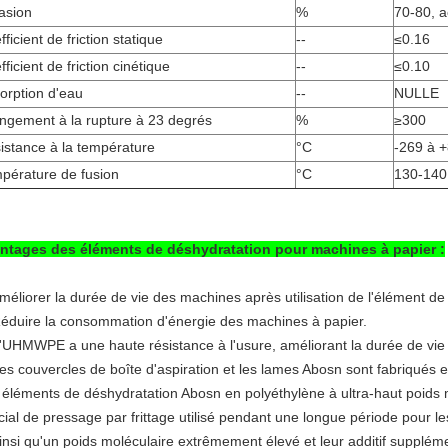
asion
%
70-80, a
ficient de friction statique
--
≤0.16
ficient de friction cinétique
--
≤0.10
orption d'eau
--
NULLE
ongement à la rupture à 23 degrés
%
≥300
istance à la température
°C
-269 à 
pérature de fusion
°C
130-140
ntages des éléments de déshydratation pour machines à papier :
Améliorer la durée de vie des machines après utilisation de l'élément
Réduire la consommation d'énergie des machines à papier.
L'UHMWPE a une haute résistance à l'usure, améliorant la durée de vie e
Les couvercles de boîte d'aspiration et les lames Abosn sont fabriqué
 éléments de déshydratation Abosn en polyéthylène à ultra-haut poids m
ial de pressage par frittage utilisé pendant une longue période pour le
Ainsi qu'un poids moléculaire extrêmement élevé et leur additif supplé