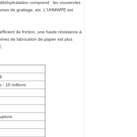
 déshydratation comprend : les couvercles
s lames de grattage, etc. L'UHMWPE est
ficient de friction, une haute résistance à
ines de fabrication de papier est plus
E.
96
s - 10 millions
upture