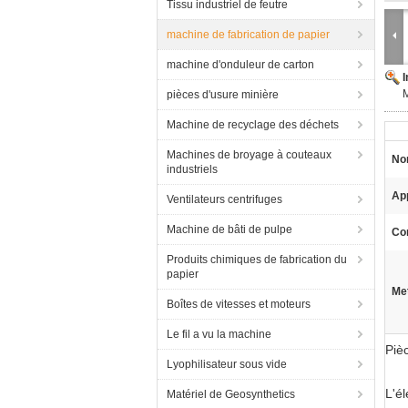
Tissu industriel de feutre
machine de fabrication de papier
machine d'onduleur de carton
pièces d'usure minière
Machine de recyclage des déchets
Machines de broyage à couteaux
No
industriels
App
Ventilateurs centrifuges
Machine de bâti de pulpe
Co
Produits chimiques de fabrication du
papier
Met
Boîtes de vitesses et moteurs
Le fil a vu la machine
Piè
Lyophilisateur sous vide
L'é
Matériel de Geosynthetics