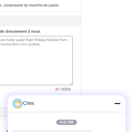
,
r
composants de machine de papier
de directement à nous
(
0
/ 3000)
Chris
4:47 PM