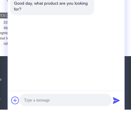
Good day, what product are you looking 
for?
33 mm-42 mm
Remplissage du
épaisseur des
raffinageur de 48
egments de raffinage
pouces pour le
our le défibrateur de
raffinageur de
raffinage MDF
production de carton de
fibre de densité
moyenne
Demande de soumission
ie
Envoyez
e
E-Mail
Sitemap
|
Site mobile
du