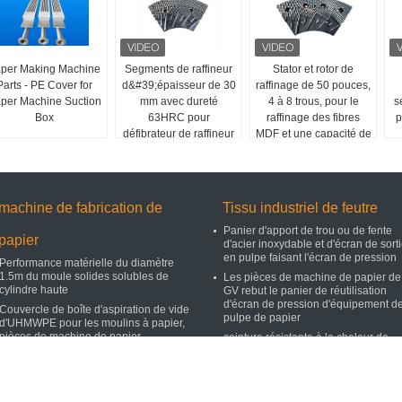
per Making Machine
Segments de raffineur
Stator et rotor de
Parts - PE Cover for
d&#39;épaisseur de 30
raffinage de 50 pouces,
per Machine Suction
mm avec dureté
4 à 8 trous, pour le
s
Box
63HRC pour
raffinage des fibres
p
défibrateur de raffineur
MDF et une capacité de
MDF/HDF
production améliorée
machine de fabrication de
Tissu industriel de feutre
Panier d'apport de trou ou de fente
papier
d'acier inoxydable et d'écran de sort
en pulpe faisant l'écran de pression
Performance matérielle du diamètre
1.5m du moule solides solubles de
Les pièces de machine de papier de
cylindre haute
GV rebut le panier de réutilisation
d'écran de pression d'équipement d
Couvercle de boîte d'aspiration de vide
pulpe de papier
d'UHMWPE pour les moulins à papier,
pièces de machine de papier
ceinture résistante à la chaleur de
feutre de tissu de feutre d'industries 
Lame d'acier inoxydable pour la pierre
degré 260c pour la machine
Rolls de section de presse
d'impression
Petit pain d'arc de banane d'écarteur
Ceinture 100% sans fin de feutre