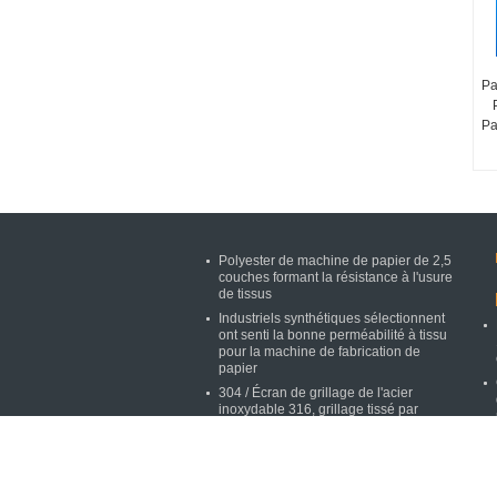
Pa
Pa
Polyester de machine de papier de 2,5
couches formant la résistance à l'usure
de tissus
Industriels synthétiques sélectionnent
ont senti la bonne perméabilité à tissu
pour la machine de fabrication de
papier
304 / Écran de grillage de l'acier
inoxydable 316, grillage tissé par
solides solubles
Type de haute résistance de couture de
goupille d'écran de dessiccateur de
polyester d'habillement de machine de