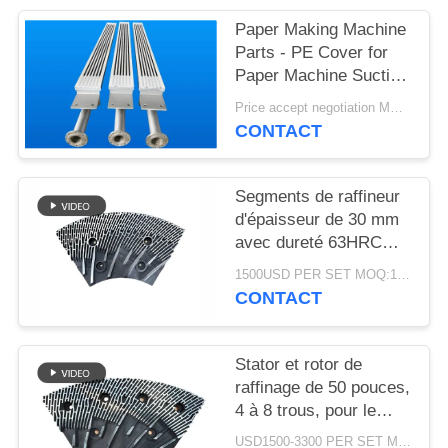
PLAN
Paper Making Machine
DU
Parts - PE Cover for
SITE
Paper Machine Suction
Box
Price accept negotiation MOQ:1 jeu
CONTACT
PRIVACY
POLICY
Segments de raffineur
d'épaisseur de 30 mm
avec dureté 63HRC
pour défibrateur de
1500USD PER SET MOQ:1 ensemble
raffineur MDF/HDF
CONTACT
Stator et rotor de
raffinage de 50 pouces,
4 à 8 trous, pour le
raffinage des fibres
USD1500-3300 PER SET MOQ:1 série