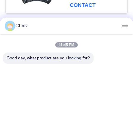
MDF et une capacité
CONTACT
de production
améliorée
Chris
Catégories populaires
Tous
11:45 PM
matériel non tissé
Rouleaux industriels
Good day, what product are you looking for?
Panneaux d'écran de
Ceinture industrielle
polyuréthane
couverture isolante
Filtre industriel
d'aerogel
Pompes centrifuges
Tissu industriel de
industrielles
feutre