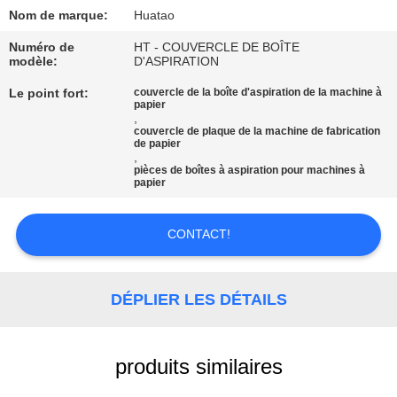
Nom de marque:
Huatao
CONTRÔLE
Numéro de
HT - COUVERCLE DE BOÎTE
DE
modèle:
D'ASPIRATION
QUALITÉ
Le point fort:
couvercle de la boîte d'aspiration de la machine à
papier
,
couvercle de plaque de la machine de fabrication
CONTACTEZ-
de papier
,
pièces de boîtes à aspiration pour machines à
NOUS
papier
NOUVELLES
CONTACT!
DEMANDEZ
DÉPLIER LES DÉTAILS
UNE
CITATION
produits similaires