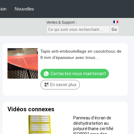
ion
Nouvelles
Ventes & Support：
Go
Tapis anti-embouteillage en caoutchouc de
8 mm d'épaisseur avec trous
rectangulaires pour le dépistage à sec et
humide
Contactez-nous maintenant
En savoir plus
Vidéos connexes
Panneau d'écran de
déshydratation au
polyuréthane certifié