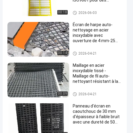
ISO9001 pour des
opérations de traitement
des minéraux à haute
Panneaux d'écran de polyuréth
00:18
2026-06-03
résistance efficaces
ane
Écran de harpe auto-
nettoyage en acier
inoxydable avec
ouverture de 4 mm-25
mm et taille de trou
réglable pour le dépistage
Panneaux d'écran de polyuréth
00:14
2026-04-21
du sable sec
ane
Maillage en acier
inoxydable tissé -
Maillage de fil auto-
nettoyant résistant à la
corrosion pour une longue
durée de vie et un
Panneaux d'écran de polyuréth
00:09
2026-04-21
nettoyage facile
ane
Panneau d'écran en
caoutchouc de 30 mm
d'épaisseur à faible bruit
avec une dureté de 50
Shore pour le traitement
du minerai d'or