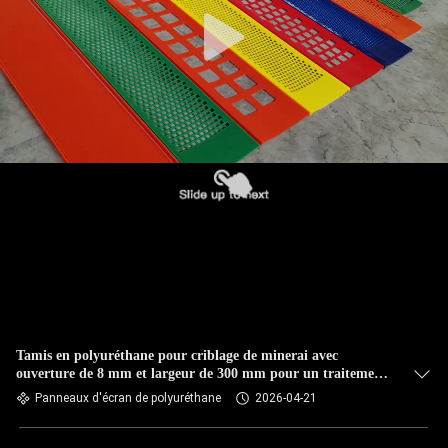
CONTRÔLE
DE
QUALITÉ
CONTACTEZ-
NOUS
NOUVELLES
DEMANDEZ
UNE
Tamis en polyuréthane pour criblage de minerai avec
ouverture de 8 mm et largeur de 300 mm pour un traitement
CITATION
efficace du minerai humide
Panneaux d'écran de polyuréthane
2026-04-21