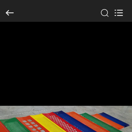
2026
HUATAO
LOVER
LTD.
All
Rights
Reserved.
MAISON
PRODUITS
AU
SUJET
DE
NOUS
VISITE
D'USINE