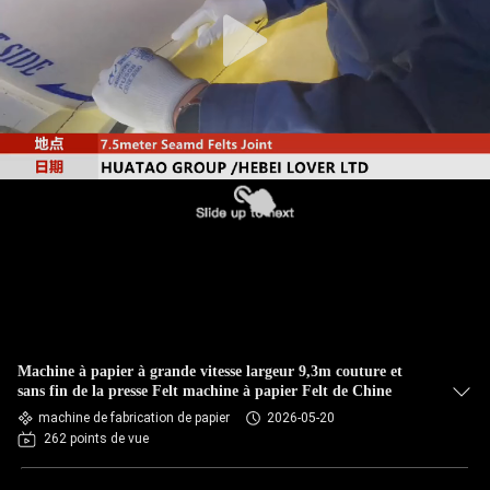
CONTRÔLE
DE
QUALITÉ
CONTACTEZ-
NOUS
NOUVELLES
DEMANDEZ
Machine à papier à grande vitesse largeur 9,3m couture et
UNE
sans fin de la presse Felt machine à papier Felt de Chine
machine de fabrication de papier
2026-05-20
CITATION
262 points de vue