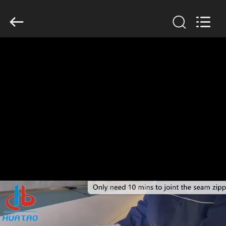
2026
HUATAO
LOVER
LTD.
All
Rights
Reserved.
MAISON
PRODUITS
AU
SUJET
DE
NOUS
VISITE
D'USINE