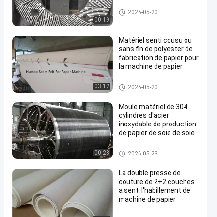
machine de fabrication de papi
2026-05-20
er
00:19
Matériel senti cousu ou
sans fin de polyester de
fabrication de papier pour
la machine de papier
machine de fabrication de papi
03:12
2026-05-20
er
Moule matériel de 304
cylindres d'acier
inoxydable de production
de papier de soie de soie
machine de fabrication de papi
00:28
2026-05-23
er
La double presse de
couture de 2+2 couches
a senti l'habillement de
machine de papier