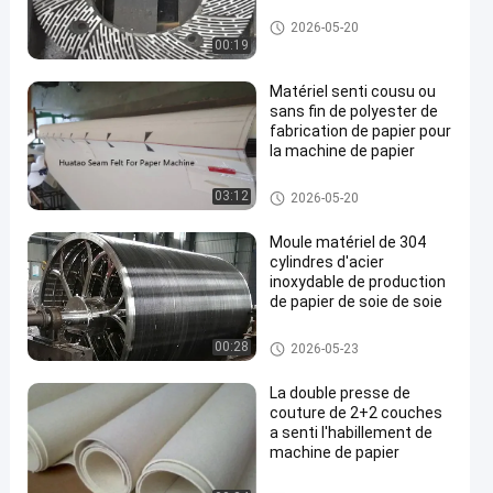
machine de fabrication de papi
2026-05-20
er
00:19
Matériel senti cousu ou
sans fin de polyester de
fabrication de papier pour
la machine de papier
machine de fabrication de papi
03:12
2026-05-20
er
Moule matériel de 304
cylindres d'acier
inoxydable de production
de papier de soie de soie
machine de fabrication de papi
00:28
2026-05-23
er
La double presse de
couture de 2+2 couches
a senti l'habillement de
machine de papier