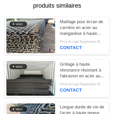
SITEMAP
produits similaires
PRIVACY
Maillage pour écran de
POLICY
carrière en acier au
manganèse à haute
résistance pour la
Price Accept Negotiation MOQ:10 pièces
séparation du sable et
CONTACT
du gravier
Grillage à haute
résistance résistant à
l'abrasion en acier au
manganèse pour les
Price Accept Negotiation MOQ:10 pièces
applications de criblage
CONTACT
minéral
Longue durée de vie de
l'acier à haute teneur