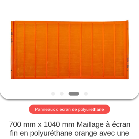
2026
HUATAO
LOVER
LTD.
All
Rights
Reserved.
MAISON
PRODUITS
AU
SUJET
DE
NOUS
Panneaux d'écran de polyuréthane
VISITE
700 mm x 1040 mm Maillage à écran
D'USINE
fin en polyuréthane orange avec une