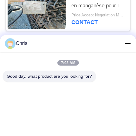
en manganèse pour les
usines de concassage
Price Accept Negotiation MOQ:10 pièces
de pierre
CONTACT
Chris
Catégories populaires
Tous
7:03 AM
matériel non tissé
Rouleaux industriels
Good day, what product are you looking for?
Panneaux d'écran de
Ceinture industrielle
polyuréthane
couverture isolante
Filtre industriel
d'aerogel