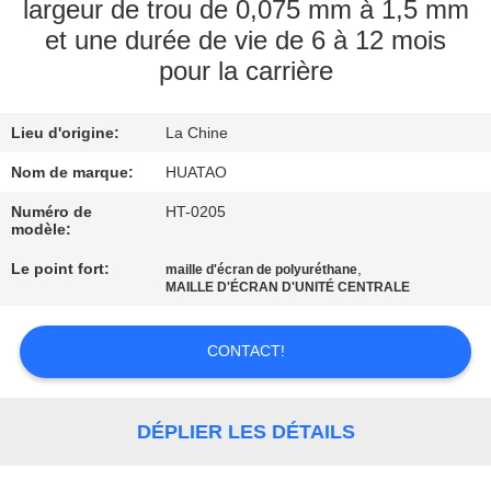
largeur de trou de 0,075 mm à 1,5 mm
et une durée de vie de 6 à 12 mois
CONTRÔLE
pour la carrière
DE
QUALITÉ
Lieu d'origine:
La Chine
Nom de marque:
HUATAO
CONTACTEZ-
Numéro de
HT-0205
NOUS
modèle:
Le point fort:
,
maille d'écran de polyuréthane
NOUVELLES
MAILLE D'ÉCRAN D'UNITÉ CENTRALE
CONTACT!
DEMANDEZ
UNE
CITATION
DÉPLIER LES DÉTAILS