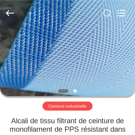
2026
HUATAO
LOVER
LTD.
All
Rights
Reserved.
MAISON
PRODUITS
AU
SUJET
DE
NOUS
Ceinture industrielle
VISITE
Alcali de tissu filtrant de ceinture de
D'USINE
monofilament de PPS résistant dans