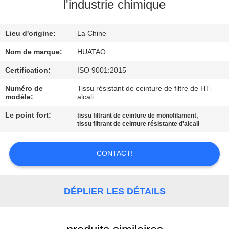
l'industrie chimique
CONTRÔLE
Lieu d'origine:
La Chine
DE
QUALITÉ
Nom de marque:
HUATAO
Certification:
ISO 9001:2015
CONTACTEZ-
Numéro de
Tissu résistant de ceinture de filtre de HT-
modèle:
alcali
NOUS
Le point fort:
,
tissu filtrant de ceinture de monofilament
tissu filtrant de ceinture résistante d'alcali
NOUVELLES
CONTACT!
DEMANDEZ
UNE
DÉPLIER LES DÉTAILS
CITATION