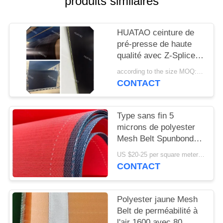
produits similaires
PLAN
DU
HUATAO ceinture de
SITE
pré-presse de haute
qualité avec Z-Splice
PRIVACY
pour les presses
according to the size MOQ:12 pièces
continues.
POLICY
CONTACT
Type sans fin 5
microns de polyester
Mesh Belt Spunbond
Nonwoven Formation
US $20-25 per square meter MOQ:50 mètres carrés
CONTACT
Polyester jaune Mesh
Belt de perméabilité à
l'air 1600 avec 80