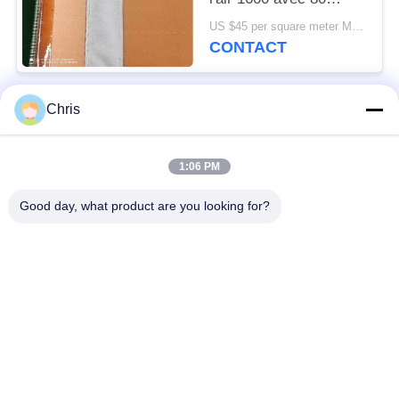
microns
US $45 per square meter MOQ:100m2
CONTACT
Chris
Catégories populaires
Tous
1:06 PM
matériel non tissé
Rouleaux industriels
Good day, what product are you looking for?
Panneaux d'écran de
Ceinture industrielle
polyuréthane
couverture isolante
Filtre industriel
d'aerogel
Pompes centrifuges
Tissu industriel de