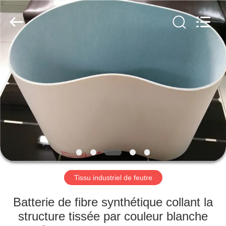
2026
HUATAO
LOVER
LTD.
All
Rights
Reserved.
MAISON
PRODUITS
AU
SUJET
DE
NOUS
Tissu industriel de feutre
VISITE
Batterie de fibre synthétique collant la
D'USINE
structure tissée par couleur blanche