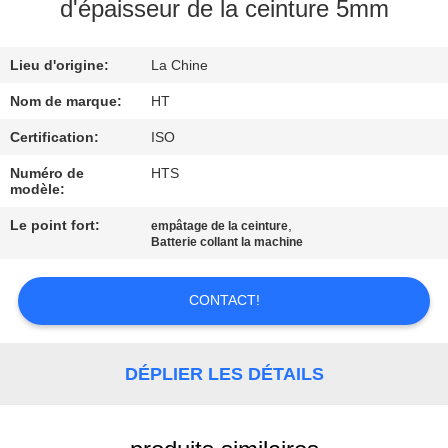
d'épaisseur de la ceinture 5mm
CONTRÔLE
Lieu d'origine:
La Chine
DE
QUALITÉ
Nom de marque:
HT
Certification:
ISO
CONTACTEZ-
Numéro de
HTS
modèle:
NOUS
Le point fort:
,
empâtage de la ceinture
Batterie collant la machine
NOUVELLES
CONTACT!
DEMANDEZ
UNE
DÉPLIER LES DÉTAILS
CITATION