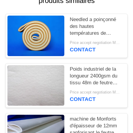
produits similaires
PLAN
DU
Needled a poinçonné
SITE
des hautes
températures de
PRIVACY
résistance de tissu de
Price accept negotiation MOQ:1 mètre carré
feutre de Pbo Kevlar
POLICY
CONTACT
Poids industriel de la
longueur 2400gsm du
tissu 48m de feutre
d'aiguille pour
Price accept negotiation MOQ:Un PC
l'industrie cimentière
CONTACT
machine de Monforts
d'épaisseur de 12mm
sanforisant le feutre