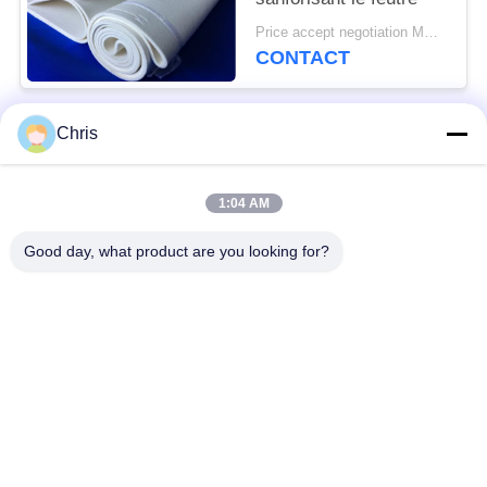
Price accept negotiation MOQ:1 morceau
CONTACT
Chris
Catégories populaires
Tous
1:04 AM
matériel non tissé
Rouleaux industriels
Good day, what product are you looking for?
Panneaux d'écran de
Ceinture industrielle
polyuréthane
couverture isolante
Filtre industriel
d'aerogel
Pompes centrifuges
Tissu industriel de