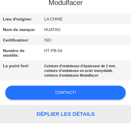
Modulfacer
CONTRÔLE
Lieu d'origine:
LA CHINE
DE
QUALITÉ
Nom de marque:
HUATAO
Certification:
ISO
CONTACTEZ-
Numéro de
HT-PB-04
modèle:
NOUS
Le point fort:
,
Ceinture d'onduleuse d'épaisseur de 2 mm
,
ceinture d'onduleuse en acier inoxydable
NOUVELLES
ceinture d'onduleuse Modulfacer
CONTACT!
DEMANDEZ
UNE
CITATION
DÉPLIER LES DÉTAILS