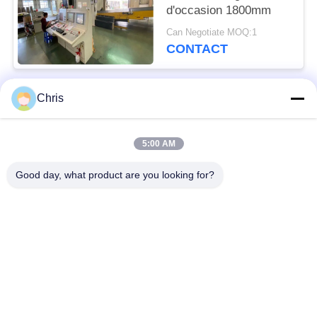
d'occasion 1800mm
Can Negotiate MOQ:1
CONTACT
Chris
Catégories populaires
Tous
5:00 AM
matériel non tissé
Rouleaux industriels
Good day, what product are you looking for?
Panneaux d'écran de
Ceinture industrielle
polyuréthane
couverture isolante
Filtre industriel
d'aerogel
Pompes centrifuges
Tissu industriel de