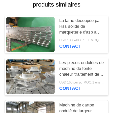
PLAN
produits similaires
DU
SITE
La lame découpée par
Hss solide de
marqueterie d'asp a
PRIVACY
ridé la garantie de mois
USD 1000-4000 SET MOQ:1 ensemble
POLICY
des parties 3-12 de
CONTACT
machine
Les pièces ondulées de
machine de fonte
chaleur traitement de
corrosion de joint
USD 160 per pc MOQ:1 ensemble
tournant d'huile de
CONTACT
transfert l'anti
Machine de carton
ondulé de largeur