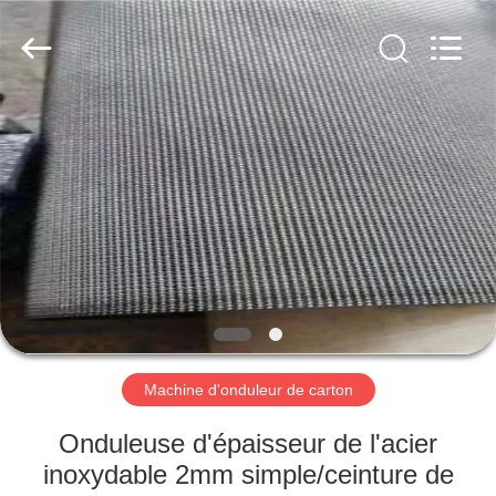
2026
HUATAO
LOVER
LTD.
All
Rights
Reserved.
MAISON
PRODUITS
AU
SUJET
DE
NOUS
Machine d'onduleur de carton
VISITE
Onduleuse d'épaisseur de l'acier
D'USINE
inoxydable 2mm simple/ceinture de