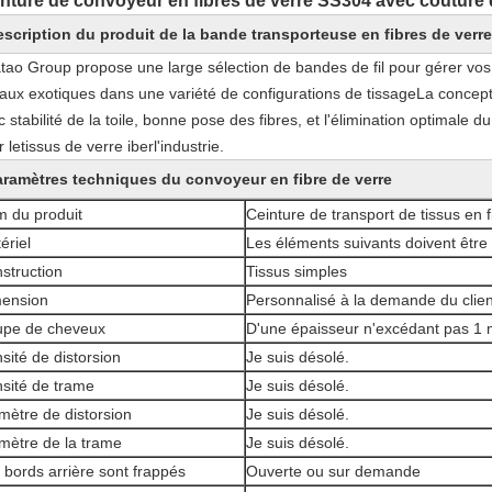
nture de convoyeur en fibres de verre SS304 avec couture
scription du produit de la bande transporteuse en fibres de verre
tao Group propose une large sélection de bandes de fil pour gérer vos
aux exotiques dans une variété de configurations de tissageLa concep
 stabilité de la toile, bonne pose des fibres, et l'élimination optimale 
r le
tissus de verre iber
l'industrie.
aramètres techniques du convoyeur en fibre de verre
 du produit
Ceinture de transport de tissus en f
ériel
Les éléments suivants doivent être u
struction
Tissus simples
ension
Personnalisé à la demande du clien
pe de cheveux
D'une épaisseur n'excédant pas 1
sité de distorsion
Je suis désolé.
sité de trame
Je suis désolé.
mètre de distorsion
Je suis désolé.
mètre de la trame
Je suis désolé.
 bords arrière sont frappés
Ouverte ou sur demande