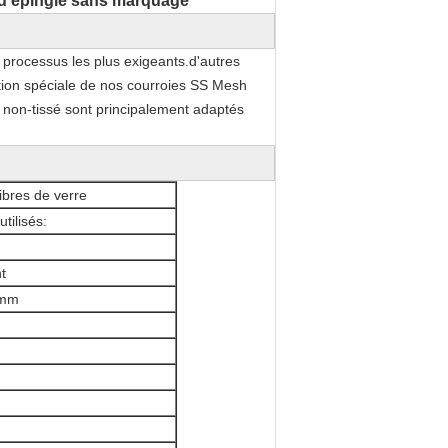
 d'épingle sans marquage
 processus les plus exigeants.d'autres
tion spéciale de nos courroies SS Mesh
du non-tissé sont principalement adaptés
ibres de verre
tilisés:
t
 mm