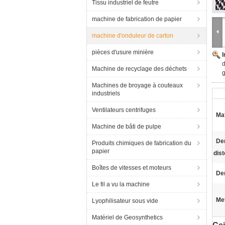
Tissu industriel de feutre
machine de fabrication de papier
machine d'onduleur de carton
pièces d'usure minière
d
Machine de recyclage des déchets
g
Machines de broyage à couteaux
industriels
Ventilateurs centrifuges
Mat
Machine de bâti de pulpe
De
Produits chimiques de fabrication du
papier
dist
Boîtes de vitesses et moteurs
Den
Le fil a vu la machine
Met
Lyophilisateur sous vide
Matériel de Geosynthetics