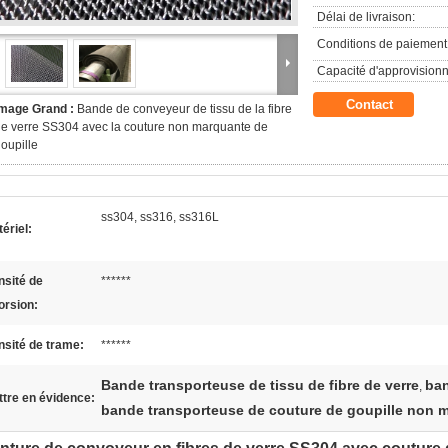
Délai de livraison:
Conditions de paiement
Capacité d'approvision
Contact
Image Grand :
Bande de conveyeur de tissu de la fibre
e verre SS304 avec la couture non marquante de
oupille
ss304, ss316, ss316L
ériel:
nsité de
******
orsion:
sité de trame:
******
Bande transporteuse de tissu de fibre de verre
ban
,
tre en évidence:
bande transporteuse de couture de goupille non 