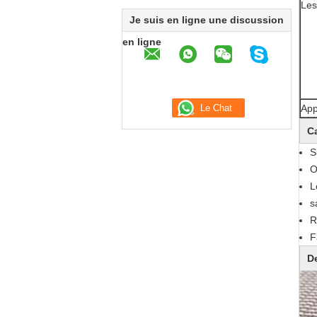
Les
Je suis en ligne une discussion
en ligne
App
Ca
S
O
L
s
R
F
De