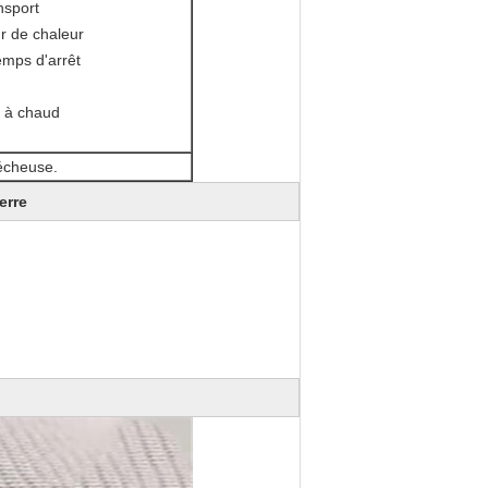
nsport
r de chaleur
emps d'arrêt
u à chaud
sécheuse.
erre