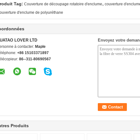
,
roduit Tag:
Couverture de découpage rotatoire d'enclume
couverture d'enclum
ouverture d'enclume de polyuréthane
oordonnées
UATAO LOVER LTD
Envoyez votre deman
ersonne à contacter:
Maple
éléphone:
+86 15103371897
élécopieur:
86--311-80690567
tres Produits