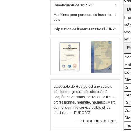
Cei
Revêtements de sol SPC
De
Machines pour panneaux à base de
Hua
bois
mét
Réparation de tuyaux sans fossé CIPP
avec
pou
P
Nom
Mat
Con
Dim
La société de Huatao est une société
Cou
très bonne, je suis très disposée à
Den
coopérer avec vous, coffre-fort, efficace,
professionnel, honnête, heureux ! Merci
Den
de me fournir le service stable et les
Dia
produits. -----EUROPAT
Dia
—— EUROPT INDUSTRIEL
Les