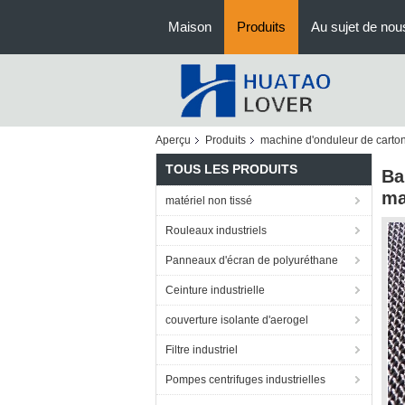
Maison
Produits
Au sujet de nou
Aperçu
Produits
machine d'onduleur de carto
TOUS LES PRODUITS
Ba
ma
matériel non tissé
Rouleaux industriels
Panneaux d'écran de polyuréthane
Ceinture industrielle
couverture isolante d'aerogel
Filtre industriel
Pompes centrifuges industrielles