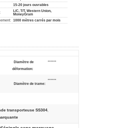
15-20 jours ouvrables
L/C, T/T, Western Union,
:
MoneyGram
nement:
1000 mètres carrés par mois
Diamètre de
******
déformation:
******
Diamètre de trame:
de transporteuse SS304
,
marquante