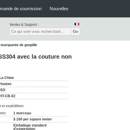
mande de soumission
Nouvelles
Ventes & Support：
Go
 marquante de goupille
 SS304 avec la couture non
La Chine
Huatao
ISO
HT-CB-02
 et expédition:
min:
1 morceau
$ 100 per square meter
Emballage standard
d'exportation