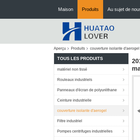
Maison
Produits
Au sujet de nou
Aperçu
Produits
couverture isolante d'aerogel
TOUS LES PRODUITS
20
ma
matériel non tissé
Rouleaux industriels
Panneaux d'écran de polyuréthane
Ceinture industrielle
couverture isolante d'aerogel
Filtre industriel
Pompes centrifuges industrielles