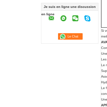
Je suis en ligne une discussion
en ligne
Si 
mei
AV
Con
Une 
Les
Le 
Supp
Asse
Hydr
Le 
con
Une
AP