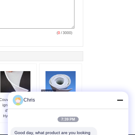
(
0
/ 3000)
Chris
Couverture isolante
Épaisseur beige de la
ignifuge flexible
couverture 6mm
d'Aerogel de
d'Aerogel de matériaux
Hydrophobicity
d'isolation thermique de
7:39 PM
couleur
Good day, what product are you looking 