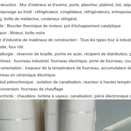
truction : Mur d'intérieur et d'extrior, porte, plancher, plafond, toit, sé
reposage au froid : réfrigérateur, congélateur, réfrigérateurs, entrepos
g, boîte de médecine, conteneur réfrigéré.
cle : Bouclier thermique de moteur, pot d'échappement catalytique
ace : Moteur, boîte noire
 d'industrie de matériaux de construction : Tous les types four à industri
tte, four rôti
llurgie : réservoir de torpille, poche en acier, récipient de distribution,
hines : fourneau industriel, fourneau électrique, porte de fourneau, c
trumentation : traqueur de la température de fourneau, accumulateur de 
rneau en céramique électrique.
duit pétrochimique : isolation de canalisation, réacteur à hautes tempér
conversion, fourneau de chauffage
ectricité : chaudière, turbine à vapeur, canalisation, pièce électronique d