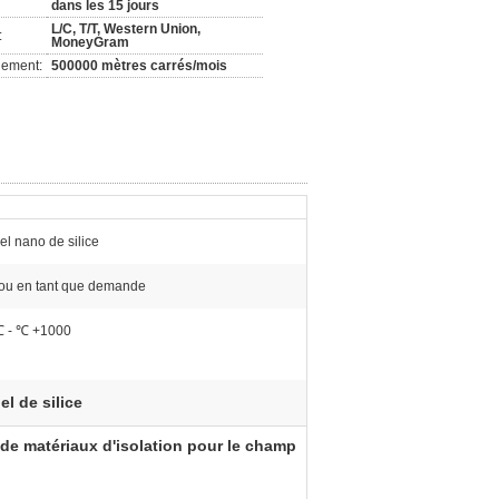
dans les 15 jours
L/C, T/T, Western Union,
:
MoneyGram
nement:
500000 mètres carrés/mois
el nano de silice
ou en tant que demande
 - ℃ +1000
l de silice
 de matériaux d'isolation pour le champ