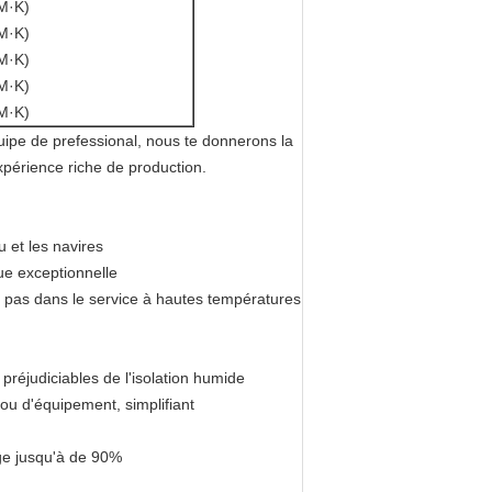
M·K)
M·K)
M·K)
M·K)
M·K)
uipe de prefessional, nous te donnerons la
xpérience riche de production.
u et les navires
ue exceptionnelle
ra pas dans le service à hautes températures
s préjudiciables de l'isolation humide
ou d'équipement, simplifiant
age jusqu'à de 90%