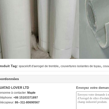
,
,
roduit Tag:
spaceloft d'aerogel de tremble
couvertures isolantes de tuyau
couv
oordonnées
UATAO LOVER LTD
Envoyez votre deman
ersonne à contacter:
Maple
éléphone:
+86 15103371897
élécopieur:
86--311-80690567