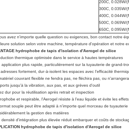
200C, 0.028W/(
300C, 0.035W/(
400C, 0.044W/(
500C, 0.069W/(
650C, 0.095W/(
vous avez n'importe quelle question ou exigences, bon contact notre éq
lleure solution selon votre machine, température d'opération et notre e
ANTAGE
hydrophobe de tapis d'isolation d'Aerogel
de
silice
duction thermique optimisée dans le service à hautes températures
application plus rapide, particulièrement sur la tuyauterie de grand-tro
 adresses fortement, dur-à-isolent les espaces avec l'efficacité thermiq
matériel couvrant flexible ne fendra pas, ne fléchira pas, ou n'arrange
orts jusqu'à la vibration, aux pas, et aux grèves d'outil
z dur pour la réutilisation après retrait et inspection
ophobe et respirable, l'Aerogel résiste à l'eau liquide et évite les effet
format souple peut être adapté à n'importe quel morceau de tuyauterie 
sidérablement la gestion des matières
 densité d'intégration plus élevée réduit embarquer et coûts de stock
PLICATION
hydrophobe de tapis d'isolation d'Aerogel
de
silice