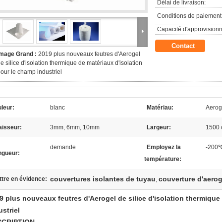
Délai de livraison:
Conditions de paiement
Capacité d'approvision
Contact
Image Grand :
2019 plus nouveaux feutres d'Aerogel
e silice d'isolation thermique de matériaux d'isolation
our le champ industriel
leur:
blanc
Matériau:
Aerog
aisseur:
3mm, 6mm, 10mm
Largeur:
1500 
demande
Employez la
-200℃
ngueur:
température:
couvertures isolantes de tuyau
couverture d'aeroge
tre en évidence:
,
9 plus nouveaux feutres d'Aerogel de silice d'isolation thermique
ustriel