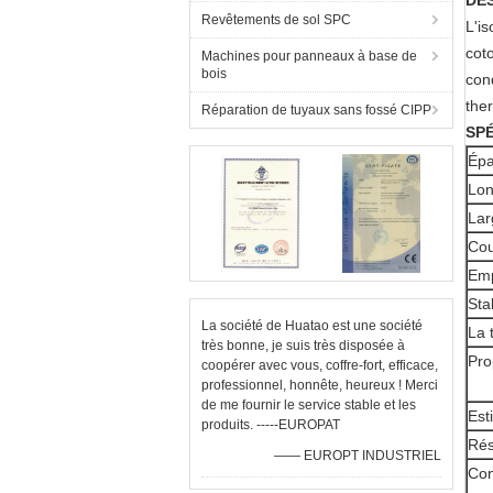
DE
Revêtements de sol SPC
L'i
coto
Machines pour panneaux à base de
bois
cond
the
Réparation de tuyaux sans fossé CIPP
SPÉ
Épa
Lon
Lar
Cou
Emp
Sta
La société de Huatao est une société
La 
très bonne, je suis très disposée à
Pro
coopérer avec vous, coffre-fort, efficace,
professionnel, honnête, heureux ! Merci
de me fournir le service stable et les
Est
produits. -----EUROPAT
Rés
—— EUROPT INDUSTRIEL
Con