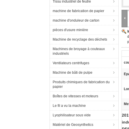
Tissu industriel de feutre
machine de fabrication de papier
machine d'onduleur de carton
pièces d'usure minière
d
Machine de recyclage des déchets
p
Machines de broyage à couteaux
industriels
cou
Ventilateurs centrifuges
Machine de bâti de pulpe
Ep
Produits chimiques de fabrication du
papier
Lo
Boîtes de vitesses et moteurs
Met
Le fil a vu la machine
201
Lyophilisateur sous vide
ind
Matériel de Geosynthetics