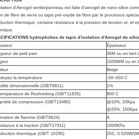
SCRIPTION
solation d'Aerogel sentie/panneau est faite d'aerogel de nano-silice co
n de fibre de verre ou tapis pré-oxydé de fibre par le processus spécial
uction thermique, certaine résistance à la pression de tension et, et e
rmique.
CIFICATIONS
hydrophobes de tapis d'isolation d'Aerogel
de
silic
isseur
Épaisseur
gueur de petit pain
36M ou en tant
geur
1500MM ou en 
leur
Beige
loyez la température
-50~650 C
bilité dimensionnelle (GB/T8811)
1%
température de Reshrinking (GB/T11835)
800 C
priété de compression (GB/T13480)
@10%, 20Kpa
@25%, 150Kpa
imation de flamme (GB/T8624)
A
istance à la traction (GB/T17911)
1000KPa
duction thermique (GB/T 10295)
25C, 0.020W/(M