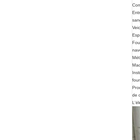
Cons
Ent
san
Vei
Esp
Four
nave
Méta
Mac
Ins
fou
Pro
de 
L'él