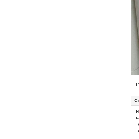
P
C
H
P
T
T