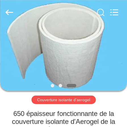
2026
HUATAO
LOVER
LTD.
All
Rights
Reserved.
MAISON
PRODUITS
AU
SUJET
DE
NOUS
Couverture isolante d'aerogel
VISITE
650 épaisseur fonctionnante de la
D'USINE
couverture isolante d'Aerogel de la