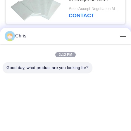
degrés sentie pour
Price Accept Negotiation MOQ:un petit pain
l'isolation ignifuge
CONTACT
Chris
Catégories populaires
Tous
2:12 PM
matériel non tissé
Rouleaux industriels
Good day, what product are you looking for?
Panneaux d'écran de
Ceinture industrielle
polyuréthane
couverture isolante
Filtre industriel
d'aerogel
Pompes centrifuges
Tissu industriel de