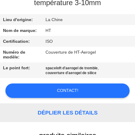
température 3-10mm
CONTRÔLE
Lieu d'origine:
La Chine
DE
QUALITÉ
Nom de marque:
HT
Certification:
ISO
CONTACTEZ-
Numéro de
Couverture de HT-Aerogel
modèle:
NOUS
Le point fort:
,
spaceloft d'aerogel de tremble
couverture d'aerogel de silice
NOUVELLES
CONTACT!
DEMANDEZ
UNE
DÉPLIER LES DÉTAILS
CITATION