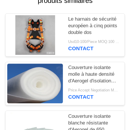
produits similaires
PLAN
DU
Le harnais de sécurité
SITE
européen à cinq points
double dos
PRIVACY
Usd10-100/Piece MOQ:100 pièces
POLICY
CONTACT
Couverture isolante
molle à haute densité
d'Aerogel d'isolation
thermique
Price Accept Negotiation MOQ:un petit pain
CONTACT
Couverture isolante
blanche résistante
d'Aerogel de 650