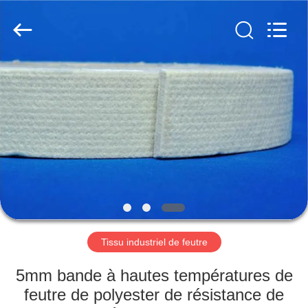
2026
HUATAO
LOVER
LTD.
All
Rights
Reserved.
MAISON
PRODUITS
AU
SUJET
DE
NOUS
Tissu industriel de feutre
VISITE
5mm bande à hautes températures de
D'USINE
feutre de polyester de résistance de