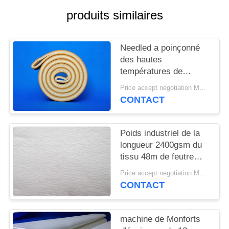
SITEMAP
produits similaires
PRIVACY
Needled a poinçonné
POLICY
des hautes
températures de
résistance de tissu de
Price accept negotiation MOQ:1 mètre carré
feutre de Pbo Kevlar
CONTACT
Poids industriel de la
longueur 2400gsm du
tissu 48m de feutre
d'aiguille pour
Price accept negotiation MOQ:Un PC
l'industrie cimentière
CONTACT
machine de Monforts