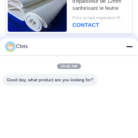
d'épaisseur de 12mm
sanforisant le feutre
Price accept negotiation MOQ:1 morceau
CONTACT
Chris
Catégories populaires
Tous
10:42 AM
matériel non tissé
Rouleaux industriels
Good day, what product are you looking for?
Panneaux d'écran de
Ceinture industrielle
polyuréthane
couverture isolante
Filtre industriel
d'aerogel