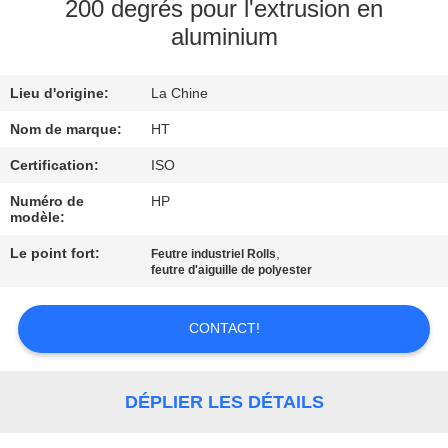
200 degrés pour l'extrusion en
aluminium
CONTRÔLE
DE
Lieu d'origine:
La Chine
QUALITÉ
Nom de marque:
HT
CONTACTEZ-
Certification:
ISO
NOUS
Numéro de
HP
modèle:
Le point fort:
,
Feutre industriel Rolls
NOUVELLES
feutre d'aiguille de polyester
DEMANDEZ
CONTACT!
UNE
CITATION
DÉPLIER LES DÉTAILS