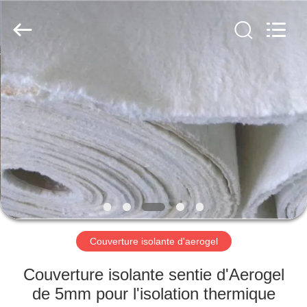
2026
HUATAO
LOVER
LTD.
All
Rights
Reserved.
MAISON
PRODUITS
AU
SUJET
DE
NOUS
Couverture isolante d'aerogel
VISITE
Couverture isolante sentie d'Aerogel
D'USINE
de 5mm pour l'isolation thermique