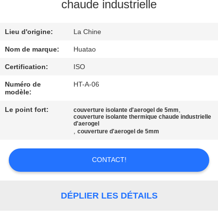
chaude industrielle
CONTRÔLE
Lieu d'origine:
La Chine
DE
QUALITÉ
Nom de marque:
Huatao
Certification:
ISO
CONTACTEZ-
Numéro de
HT-A-06
modèle:
NOUS
Le point fort:
,
couverture isolante d'aerogel de 5mm
couverture isolante thermique chaude industrielle
d'aerogel
NOUVELLES
,
couverture d'aerogel de 5mm
DEMANDEZ
CONTACT!
UNE
CITATION
DÉPLIER LES DÉTAILS