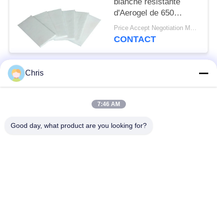
blanche résistante
d'Aerogel de 650
degrés sentie pour
Price Accept Negotiation MOQ:un petit pain
l'isolation ignifuge
CONTACT
Chris
Catégories populaires
Tous
7:46 AM
matériel non tissé
Rouleaux industriels
Good day, what product are you looking for?
Panneaux d'écran de
Ceinture industrielle
polyuréthane
couverture isolante
Filtre industriel
d'aerogel