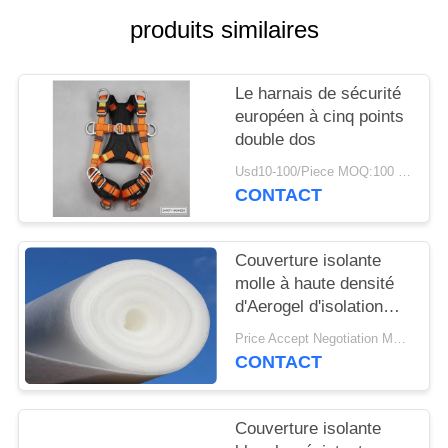
PLAN
produits similaires
DU
SITE
Le harnais de sécurité
européen à cinq points
PRIVACY
double dos
POLICY
Usd10-100/Piece MOQ:100 pièces
CONTACT
Couverture isolante
molle à haute densité
d'Aerogel d'isolation
thermique
Price Accept Negotiation MOQ:un petit pain
CONTACT
Couverture isolante