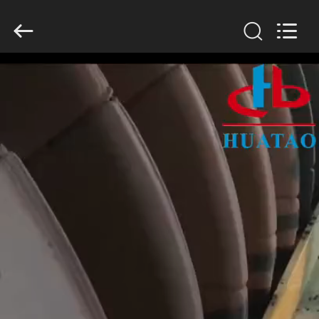
2026
HUATAO
LOVER
LTD.
All
Rights
Reserved.
MAISON
PRODUITS
AU
SUJET
DE
NOUS
VISITE
D'USINE