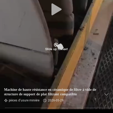
CONTRÔLE
DE
QUALITÉ
CONTACTEZ-
NOUS
NOUVELLES
DEMANDEZ
UNE
Machine de haute résistance en céramique de filtre à vide de
structure de support de plat filtrant compatible
CITATION
pièces d'usure minière
2026-05-29