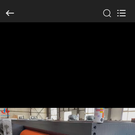
2026
HUATAO
LOVER
LTD.
All
Rights
Reserved.
MAISON
PRODUITS
AU
SUJET
DE
NOUS
VISITE
D'USINE