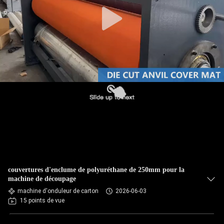
CONTRÔLE
DE
QUALITÉ
CONTACTEZ-
NOUS
NOUVELLES
DEMANDEZ
couvertures d'enclume de polyuréthane de 250mm pour la
UNE
machine de découpage
machine d'onduleur de carton
2026-06-03
CITATION
15 points de vue