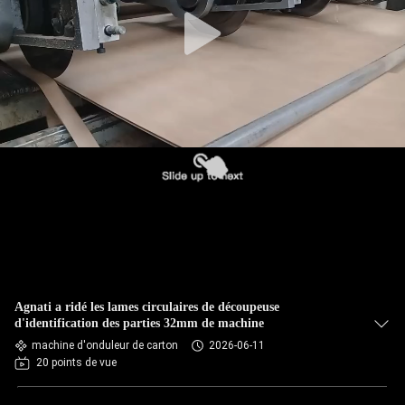
CONTRÔLE
DE
QUALITÉ
CONTACTEZ-
NOUS
NOUVELLES
DEMANDEZ
Agnati a ridé les lames circulaires de découpeuse
UNE
d'identification des parties 32mm de machine
machine d'onduleur de carton
2026-06-11
CITATION
20 points de vue