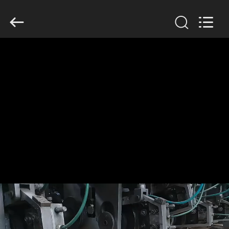
2026
HUATAO
LOVER
LTD.
All
Rights
Reserved.
MAISON
PRODUITS
AU
SUJET
DE
NOUS
VISITE
D'USINE