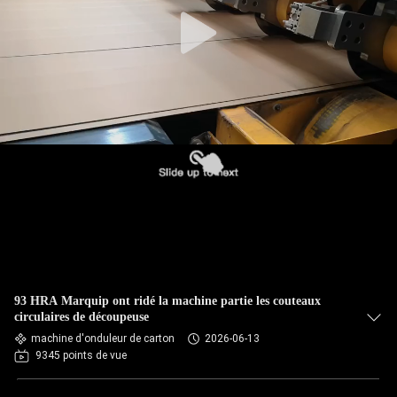
CONTRÔLE
DE
QUALITÉ
CONTACTEZ-
NOUS
NOUVELLES
DEMANDEZ
93 HRA Marquip ont ridé la machine partie les couteaux
UNE
circulaires de découpeuse
machine d'onduleur de carton
2026-06-13
CITATION
9345 points de vue