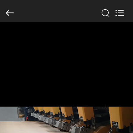
2026
HUATAO
LOVER
LTD.
All
Rights
Reserved.
MAISON
PRODUITS
AU
SUJET
DE
NOUS
VISITE
D'USINE