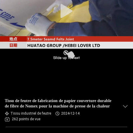
CONTRÔLE
DE
QUALITÉ
CONTACTEZ-
NOUS
NOUVELLES
DEMANDEZ
Tissu de feutre de fabrication de papier couverture durable
UNE
de fibre de Nomex pour la machine de presse de la chaleur
Tissu industriel de feutre
2024-12-14
CITATION
262 points de vue