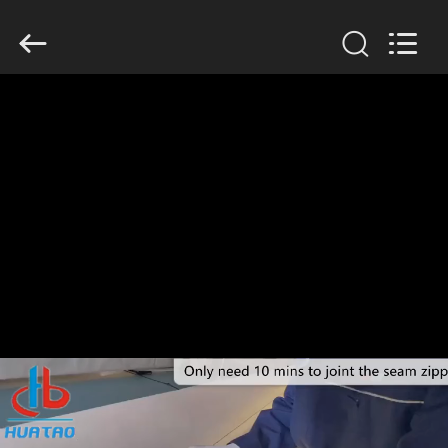
2026
HUATAO
LOVER
LTD.
All
Rights
Reserved.
MAISON
PRODUITS
AU
SUJET
DE
NOUS
VISITE
D'USINE