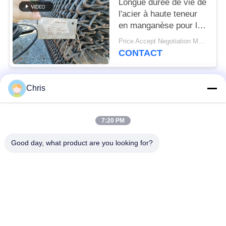
Longue durée de vie de
l'acier à haute teneur
en manganèse pour les
usines de concassage
Price Accept Negotiation MOQ:10 pièces
de pierre
CONTACT
Chris
Catégories populaires
Tous
7:20 PM
matériel non tissé
Rouleaux industriels
Good day, what product are you looking for?
Panneaux d'écran de
Ceinture industrielle
polyuréthane
couverture isolante
Filtre industriel
d'aerogel