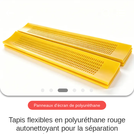
2026
HUATAO
LOVER
LTD.
All
Rights
Reserved.
MAISON
PRODUITS
AU
SUJET
DE
NOUS
Panneaux d'écran de polyuréthane
VISITE
Tapis flexibles en polyuréthane rouge
D'USINE
autonettoyant pour la séparation