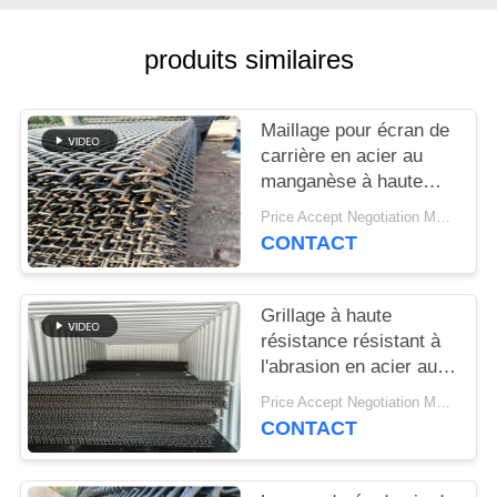
PLAN
DU
produits similaires
SITE
Maillage pour écran de
PRIVACY
carrière en acier au
manganèse à haute
POLICY
résistance pour la
Price Accept Negotiation MOQ:10 pièces
séparation du sable et
CONTACT
du gravier
Grillage à haute
résistance résistant à
l'abrasion en acier au
manganèse pour les
Price Accept Negotiation MOQ:10 pièces
applications de criblage
CONTACT
minéral