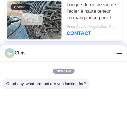
Longue durée de vie de
l'acier à haute teneur
en manganèse pour les
usines de concassage
Price Accept Negotiation MOQ:10 pièces
de pierre
CONTACT
Chris
Catégories populaires
Tous
10:02 PM
matériel non tissé
Rouleaux industriels
Good day, what product are you looking for?
Panneaux d'écran de
Ceinture industrielle
polyuréthane
couverture isolante
Filtre industriel
d'aerogel