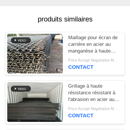
PLAN
DU
produits similaires
SITE
Maillage pour écran de
PRIVACY
carrière en acier au
POLICY
manganèse à haute
résistance pour la
Price Accept Negotiation MOQ:10 pièces
séparation du sable et
CONTACT
du gravier
Grillage à haute
résistance résistant à
l'abrasion en acier au
manganèse pour les
Price Accept Negotiation MOQ:10 pièces
applications de criblage
CONTACT
minéral