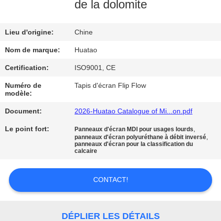
de la dolomite
CONTRÔLE
Lieu d'origine:
Chine
DE
QUALITÉ
Nom de marque:
Huatao
Certification:
ISO9001, CE
CONTACTEZ-
Numéro de
Tapis d'écran Flip Flow
modèle:
NOUS
Document:
2026-Huatao Catalogue of Mi...on.pdf
NOUVELLES
Le point fort:
,
Panneaux d'écran MDI pour usages lourds
,
panneaux d'écran polyuréthane à débit inversé
panneaux d'écran pour la classification du
calcaire
DEMANDEZ
UNE
CONTACT!
CITATION
DÉPLIER LES DÉTAILS