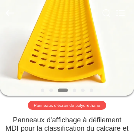
2026
HUATAO
LOVER
LTD.
All
Rights
Reserved.
MAISON
PRODUITS
AU
SUJET
DE
NOUS
Panneaux d'écran de polyuréthane
VISITE
Panneaux d'affichage à défilement
D'USINE
MDI pour la classification du calcaire et