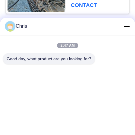
de pierre
CONTACT
Chris
Catégories populaires
Tous
2:47 AM
matériel non tissé
Rouleaux industriels
Good day, what product are you looking for?
Panneaux d'écran de
Ceinture industrielle
polyuréthane
couverture isolante
Filtre industriel
d'aerogel
Pompes centrifuges
Tissu industriel de
industrielles
feutre