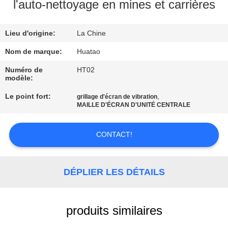
l'auto-nettoyage en mines et carrières
CONTRÔLE
Lieu d'origine:
La Chine
DE
QUALITÉ
Nom de marque:
Huatao
Numéro de
HT02
modèle:
CONTACTEZ-
Le point fort:
,
grillage d'écran de vibration
NOUS
MAILLE D'ÉCRAN D'UNITÉ CENTRALE
NOUVELLES
CONTACT!
DEMANDEZ
DÉPLIER LES DÉTAILS
UNE
CITATION
produits similaires