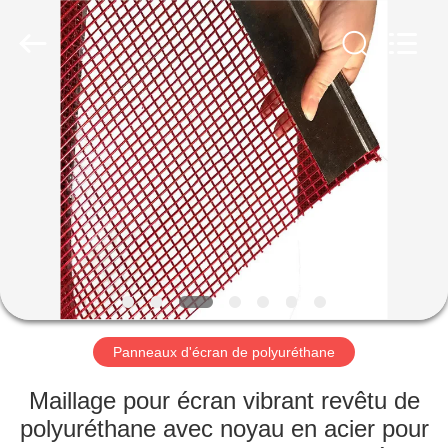
2026
HUATAO
LOVER
LTD.
All
Rights
Reserved.
MAISON
PRODUITS
AU
SUJET
DE
NOUS
Panneaux d'écran de polyuréthane
VISITE
Maillage pour écran vibrant revêtu de
D'USINE
polyuréthane avec noyau en acier pour