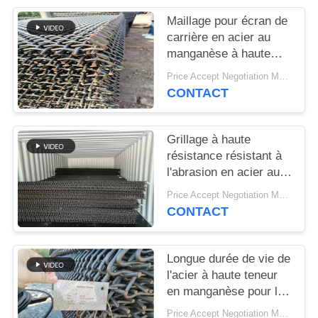
SITEMAP
Maillage pour écran de
carrière en acier au
PRIVACY
manganèse à haute
résistance pour la
POLICY
Price Accept Negotiation MOQ:10 pièces
séparation du sable et
CONTACT
du gravier
Grillage à haute
résistance résistant à
l'abrasion en acier au
manganèse pour les
Price Accept Negotiation MOQ:10 pièces
applications de criblage
CONTACT
minéral
Longue durée de vie de
l'acier à haute teneur
en manganèse pour les
usines de concassage
Price Accept Negotiation MOQ:10 pièces