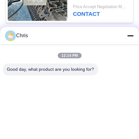
usines de concassage
Price Accept Negotiation MOQ:10 pièces
de pierre
CONTACT
Chris
Catégories populaires
Tous
12:14 PM
matériel non tissé
Rouleaux industriels
Good day, what product are you looking for?
Panneaux d'écran de
Ceinture industrielle
polyuréthane
couverture isolante
Filtre industriel
d'aerogel
Pompes centrifuges
Tissu industriel de
industrielles
feutre