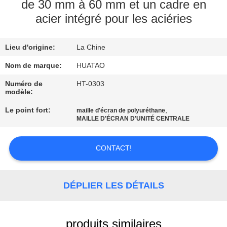
de 30 mm à 60 mm et un cadre en
acier intégré pour les aciéries
CONTRÔLE
DE
Lieu d'origine:
La Chine
QUALITÉ
Nom de marque:
HUATAO
CONTACTEZ-
Numéro de
HT-0303
modèle:
NOUS
Le point fort:
,
maille d'écran de polyuréthane
MAILLE D'ÉCRAN D'UNITÉ CENTRALE
NOUVELLES
CONTACT!
DEMANDEZ
UNE
DÉPLIER LES DÉTAILS
CITATION
produits similaires