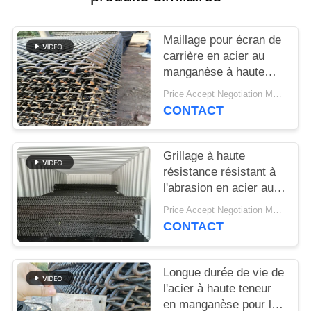
SITEMAP
Maillage pour écran de
PRIVACY
carrière en acier au
POLICY
manganèse à haute
résistance pour la
Price Accept Negotiation MOQ:10 pièces
séparation du sable et
CONTACT
du gravier
Grillage à haute
résistance résistant à
l'abrasion en acier au
manganèse pour les
Price Accept Negotiation MOQ:10 pièces
applications de criblage
CONTACT
minéral
Longue durée de vie de
l'acier à haute teneur
en manganèse pour les