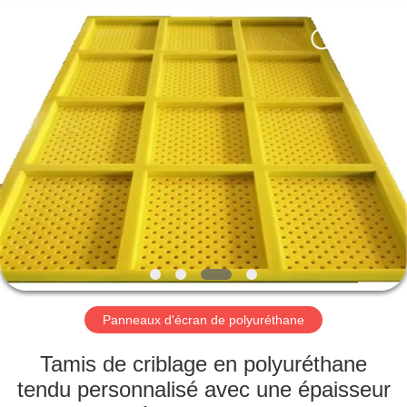
2026
HUATAO
LOVER
LTD.
All
Rights
Reserved.
MAISON
PRODUITS
AU
SUJET
DE
NOUS
Panneaux d'écran de polyuréthane
VISITE
Tamis de criblage en polyuréthane
D'USINE
tendu personnalisé avec une épaisseur