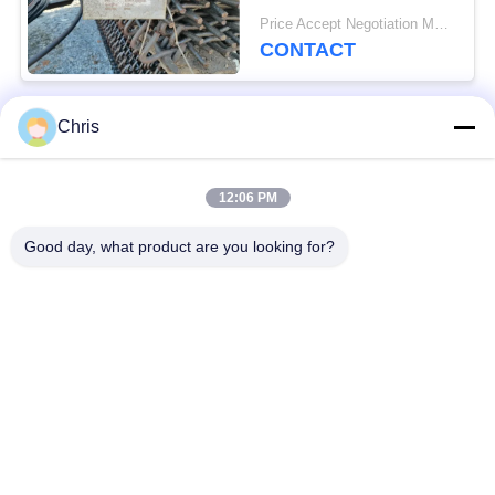
usines de concassage
Price Accept Negotiation MOQ:10 pièces
de pierre
CONTACT
Chris
Catégories populaires
Tous
12:06 PM
matériel non tissé
Rouleaux industriels
Good day, what product are you looking for?
Panneaux d'écran de
Ceinture industrielle
polyuréthane
couverture isolante
Filtre industriel
d'aerogel
Pompes centrifuges
Tissu industriel de
industrielles
feutre