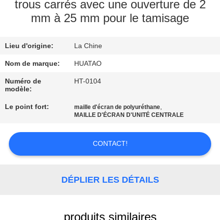
trous carrés avec une ouverture de 2
mm à 25 mm pour le tamisage
CONTRÔLE
DE
Lieu d'origine:
La Chine
QUALITÉ
Nom de marque:
HUATAO
CONTACTEZ-
Numéro de
HT-0104
modèle:
NOUS
Le point fort:
,
maille d'écran de polyuréthane
MAILLE D'ÉCRAN D'UNITÉ CENTRALE
NOUVELLES
CONTACT!
DEMANDEZ
UNE
DÉPLIER LES DÉTAILS
CITATION
produits similaires