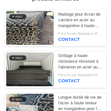
SITEMAP
Maillage pour écran de
PRIVACY
carrière en acier au
POLICY
manganèse à haute
résistance pour la
Price Accept Negotiation MOQ:10 pièces
séparation du sable et
CONTACT
du gravier
Grillage à haute
résistance résistant à
l'abrasion en acier au
manganèse pour les
Price Accept Negotiation MOQ:10 pièces
applications de criblage
CONTACT
minéral
Longue durée de vie de
l'acier à haute teneur
en manganèse pour les