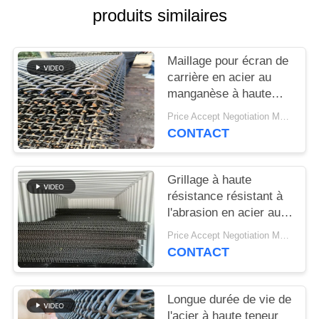
SITEMAP
produits similaires
PRIVACY
Maillage pour écran de
POLICY
carrière en acier au
manganèse à haute
résistance pour la
Price Accept Negotiation MOQ:10 pièces
séparation du sable et
CONTACT
du gravier
Grillage à haute
résistance résistant à
l'abrasion en acier au
manganèse pour les
Price Accept Negotiation MOQ:10 pièces
applications de criblage
CONTACT
minéral
Longue durée de vie de
l'acier à haute teneur