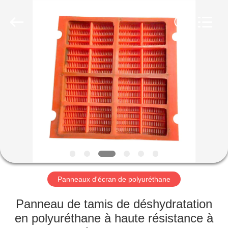
2026
HUATAO
LOVER
LTD.
All
Rights
Reserved.
MAISON
PRODUITS
AU
SUJET
DE
NOUS
Panneaux d'écran de polyuréthane
VISITE
Panneau de tamis de déshydratation
D'USINE
en polyuréthane à haute résistance à