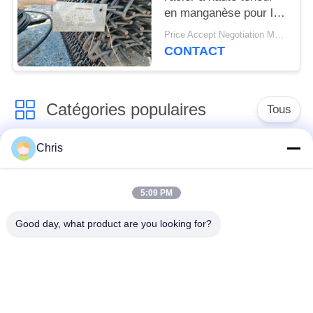
en manganèse pour les
usines de concassage
Price Accept Negotiation MOQ:10 pièces
de pierre
CONTACT
Catégories populaires
Tous
Chris
matériel non tissé
Rouleaux industriels
5:09 PM
Panneaux d'écran de
Ceinture industrielle
polyuréthane
Good day, what product are you looking for?
couverture isolante
Filtre industriel
d'aerogel