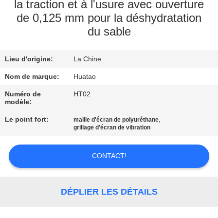
la traction et à l'usure avec ouverture
de 0,125 mm pour la déshydratation
CONTRÔLE
du sable
DE
QUALITÉ
Lieu d'origine:
La Chine
Nom de marque:
Huatao
CONTACTEZ-
Numéro de
HT02
NOUS
modèle:
Le point fort:
,
maille d'écran de polyuréthane
NOUVELLES
grillage d'écran de vibration
CONTACT!
DEMANDEZ
UNE
CITATION
DÉPLIER LES DÉTAILS