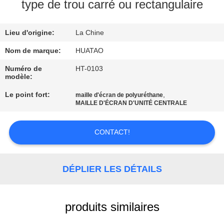
type de trou carré ou rectangulaire
CONTRÔLE
Lieu d'origine:
La Chine
DE
QUALITÉ
Nom de marque:
HUATAO
Numéro de
HT-0103
modèle:
CONTACTEZ-
Le point fort:
,
maille d'écran de polyuréthane
NOUS
MAILLE D'ÉCRAN D'UNITÉ CENTRALE
NOUVELLES
CONTACT!
DEMANDEZ
DÉPLIER LES DÉTAILS
UNE
CITATION
produits similaires