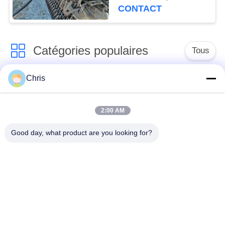
de pierre
CONTACT
Catégories populaires
Tous
Chris
matériel non tissé
Rouleaux industriels
2:00 AM
Panneaux d'écran de
Ceinture industrielle
polyuréthane
Good day, what product are you looking for?
couverture isolante
Filtre industriel
d'aerogel
Pompes centrifuges
Tissu industriel de
industrielles
feutre