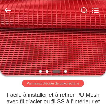
2026
HUATAO
LOVER
LTD.
All
Rights
Reserved.
MAISON
PRODUITS
AU
SUJET
DE
NOUS
Panneaux d'écran de polyuréthane
VISITE
Facile à installer et à retirer PU Mesh
D'USINE
avec fil d'acier ou fil SS à l'intérieur et