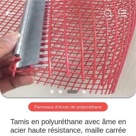
2026
HUATAO
LOVER
LTD.
All
Rights
Reserved.
MAISON
PRODUITS
AU
SUJET
DE
NOUS
Panneaux d'écran de polyuréthane
VISITE
Tamis en polyuréthane avec âme en
D'USINE
acier haute résistance, maille carrée