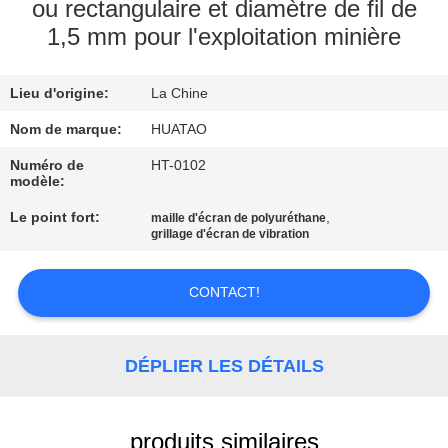
ou rectangulaire et diamètre de fil de
1,5 mm pour l'exploitation minière
CONTRÔLE
DE
Lieu d'origine:
La Chine
QUALITÉ
Nom de marque:
HUATAO
CONTACTEZ-
Numéro de
HT-0102
modèle:
NOUS
Le point fort:
,
maille d'écran de polyuréthane
grillage d'écran de vibration
NOUVELLES
CONTACT!
DEMANDEZ
UNE
DÉPLIER LES DÉTAILS
CITATION
produits similaires