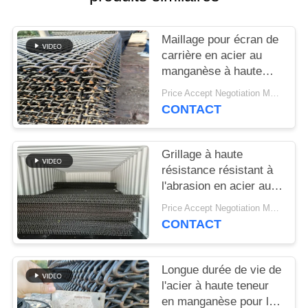
SITEMAP
Maillage pour écran de
PRIVACY
carrière en acier au
POLICY
manganèse à haute
résistance pour la
Price Accept Negotiation MOQ:10 pièces
séparation du sable et
CONTACT
du gravier
Grillage à haute
résistance résistant à
l'abrasion en acier au
manganèse pour les
Price Accept Negotiation MOQ:10 pièces
applications de criblage
CONTACT
minéral
Longue durée de vie de
l'acier à haute teneur
en manganèse pour les