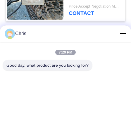
usines de concassage
Price Accept Negotiation MOQ:10 pièces
de pierre
CONTACT
Chris
Catégories populaires
Tous
7:29 PM
matériel non tissé
Rouleaux industriels
Good day, what product are you looking for?
Panneaux d'écran de
Ceinture industrielle
polyuréthane
couverture isolante
Filtre industriel
d'aerogel
Pompes centrifuges
Tissu industriel de
industrielles
feutre