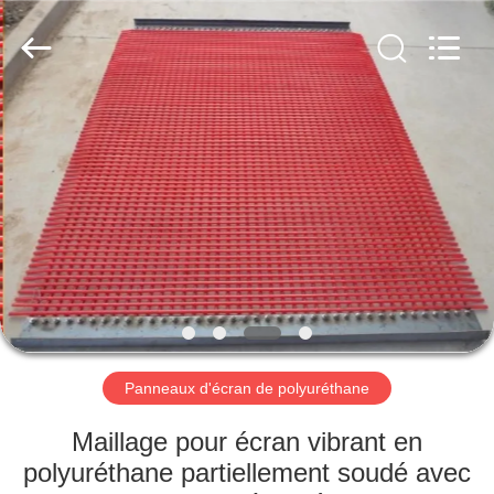
2026
HUATAO
LOVER
LTD.
All
Rights
Reserved.
MAISON
PRODUITS
AU
SUJET
DE
NOUS
Panneaux d'écran de polyuréthane
VISITE
Maillage pour écran vibrant en
D'USINE
polyuréthane partiellement soudé avec