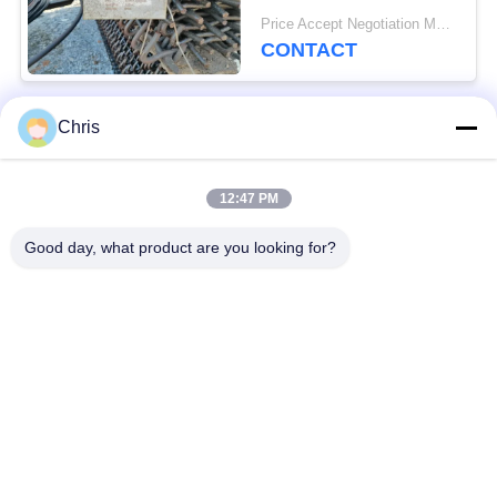
usines de concassage
Price Accept Negotiation MOQ:10 pièces
de pierre
CONTACT
Chris
Catégories populaires
Tous
12:47 PM
matériel non tissé
Rouleaux industriels
Good day, what product are you looking for?
Panneaux d'écran de
Ceinture industrielle
polyuréthane
couverture isolante
Filtre industriel
d'aerogel
Pompes centrifuges
Tissu industriel de
industrielles
feutre