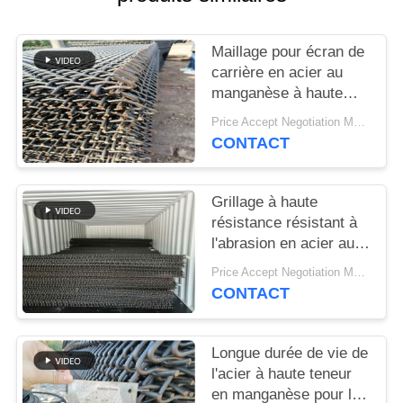
SITEMAP
Maillage pour écran de
PRIVACY
carrière en acier au
POLICY
manganèse à haute
résistance pour la
Price Accept Negotiation MOQ:10 pièces
séparation du sable et
CONTACT
du gravier
Grillage à haute
résistance résistant à
l'abrasion en acier au
manganèse pour les
Price Accept Negotiation MOQ:10 pièces
applications de criblage
CONTACT
minéral
Longue durée de vie de
l'acier à haute teneur
en manganèse pour les