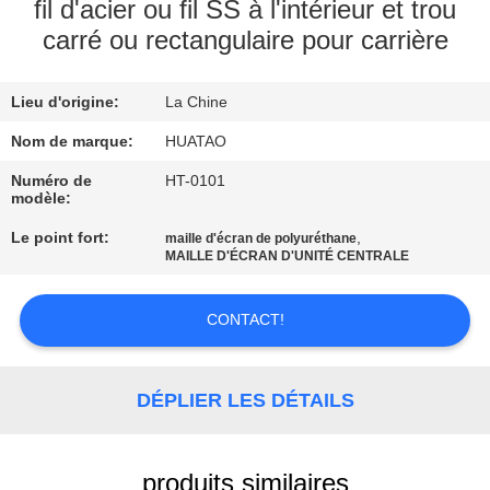
fil d'acier ou fil SS à l'intérieur et trou
carré ou rectangulaire pour carrière
CONTRÔLE
DE
Lieu d'origine:
La Chine
QUALITÉ
Nom de marque:
HUATAO
CONTACTEZ-
Numéro de
HT-0101
modèle:
NOUS
Le point fort:
,
maille d'écran de polyuréthane
MAILLE D'ÉCRAN D'UNITÉ CENTRALE
NOUVELLES
CONTACT!
DEMANDEZ
UNE
DÉPLIER LES DÉTAILS
CITATION
produits similaires