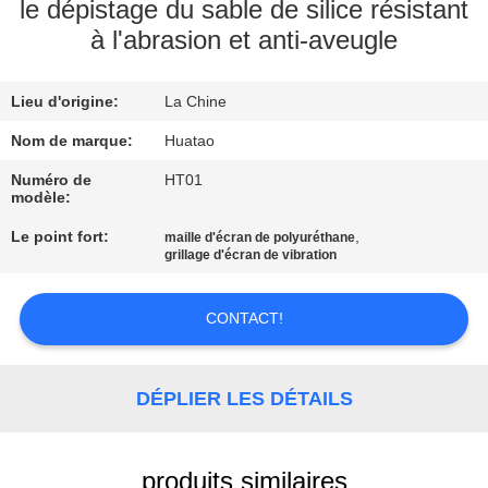
le dépistage du sable de silice résistant
à l'abrasion et anti-aveugle
CONTRÔLE
DE
Lieu d'origine:
La Chine
QUALITÉ
Nom de marque:
Huatao
CONTACTEZ-
Numéro de
HT01
modèle:
NOUS
Le point fort:
,
maille d'écran de polyuréthane
grillage d'écran de vibration
NOUVELLES
CONTACT!
DEMANDEZ
UNE
DÉPLIER LES DÉTAILS
CITATION
produits similaires