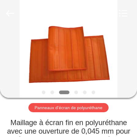
2026
HUATAO
LOVER
LTD.
All
Rights
Reserved.
MAISON
PRODUITS
AU
SUJET
DE
NOUS
Panneaux d'écran de polyuréthane
VISITE
Maillage à écran fin en polyuréthane
D'USINE
avec une ouverture de 0,045 mm pour