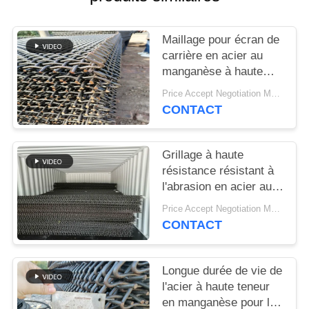
SITEMAP
Maillage pour écran de
PRIVACY
carrière en acier au
POLICY
manganèse à haute
résistance pour la
Price Accept Negotiation MOQ:10 pièces
séparation du sable et
CONTACT
du gravier
Grillage à haute
résistance résistant à
l'abrasion en acier au
manganèse pour les
Price Accept Negotiation MOQ:10 pièces
applications de criblage
CONTACT
minéral
Longue durée de vie de
l'acier à haute teneur
en manganèse pour les