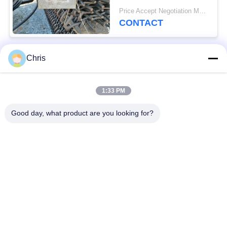
usines de concassage
Price Accept Negotiation MOQ:10 pièces
de pierre
CONTACT
Chris
Catégories populaires
Tous
1:33 PM
matériel non tissé
Rouleaux industriels
Good day, what product are you looking for?
Panneaux d'écran de
Ceinture industrielle
polyuréthane
couverture isolante
Filtre industriel
d'aerogel
Pompes centrifuges
Tissu industriel de
industrielles
feutre