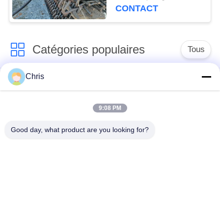
de pierre
CONTACT
Catégories populaires
Tous
Chris
matériel non tissé
Rouleaux industriels
9:08 PM
Panneaux d'écran de
Ceinture industrielle
polyuréthane
Good day, what product are you looking for?
couverture isolante
Filtre industriel
d'aerogel
Pompes centrifuges
Tissu industriel de
industrielles
feutre