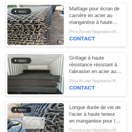
SITEMAP
Maillage pour écran de
carrière en acier au
PRIVACY
manganèse à haute
résistance pour la
POLICY
Price Accept Negotiation MOQ:10 pièces
séparation du sable et
CONTACT
du gravier
Grillage à haute
résistance résistant à
l'abrasion en acier au
manganèse pour les
Price Accept Negotiation MOQ:10 pièces
applications de criblage
CONTACT
minéral
Longue durée de vie de
l'acier à haute teneur
en manganèse pour les
usines de concassage
Price Accept Negotiation MOQ:10 pièces