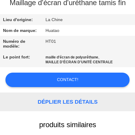
Maillage d'écran d'uréthane tamis fin
CONTRÔLE
Lieu d'origine:
La Chine
DE
QUALITÉ
Nom de marque:
Huatao
Numéro de
HT01
modèle:
CONTACTEZ-
Le point fort:
,
maille d'écran de polyuréthane
NOUS
MAILLE D'ÉCRAN D'UNITÉ CENTRALE
NOUVELLES
CONTACT!
DEMANDEZ
DÉPLIER LES DÉTAILS
UNE
CITATION
produits similaires