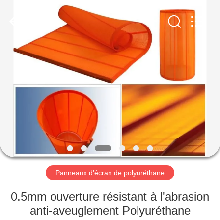
2026
HUATAO
LOVER
LTD.
All
Rights
Reserved.
MAISON
PRODUITS
AU
SUJET
DE
NOUS
Panneaux d'écran de polyuréthane
VISITE
0.5mm ouverture résistant à l'abrasion
D'USINE
anti-aveuglement Polyuréthane