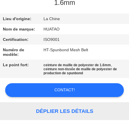
1.6mm
CONTRÔLE
Lieu d'origine:
La Chine
DE
QUALITÉ
Nom de marque:
HUATAO
Certification:
ISO9001
CONTACTEZ-
Numéro de
HT-Spunbond Mesh Belt
modèle:
NOUS
Le point fort:
,
ceinture de maille de polyester de 1.6mm
ceinture non-tissée de maille de polyester de
production de spunbond
NOUVELLES
CONTACT!
DEMANDEZ
UNE
DÉPLIER LES DÉTAILS
CITATION