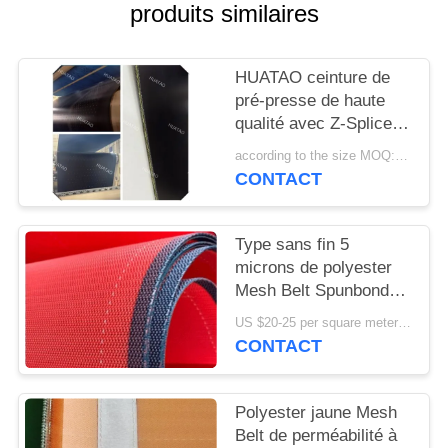
PLAN
produits similaires
DU
SITE
HUATAO ceinture de
pré-presse de haute
qualité avec Z-Splice
PRIVACY
pour les presses
according to the size MOQ:12 pièces
POLICY
continues.
CONTACT
Type sans fin 5
microns de polyester
Mesh Belt Spunbond
Nonwoven Formation
US $20-25 per square meter MOQ:50 mètres carrés
CONTACT
Polyester jaune Mesh
Belt de perméabilité à