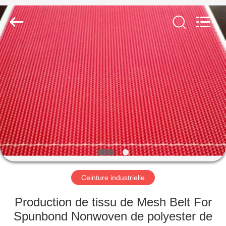
2026
HUATAO
LOVER
LTD.
All
Rights
Reserved.
MAISON
PRODUITS
AU
SUJET
DE
NOUS
Ceinture industrielle
VISITE
Production de tissu de Mesh Belt For
D'USINE
Spunbond Nonwoven de polyester de