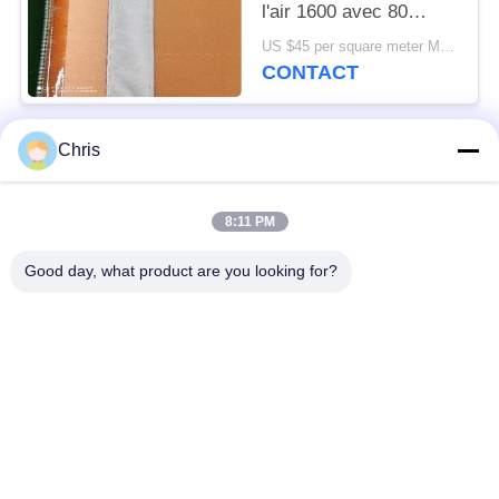
l'air 1600 avec 80
microns
US $45 per square meter MOQ:100m2
CONTACT
Chris
Catégories populaires
Tous
8:11 PM
matériel non tissé
Rouleaux industriels
Good day, what product are you looking for?
Panneaux d'écran de
Ceinture industrielle
polyuréthane
couverture isolante
Filtre industriel
d'aerogel
Pompes centrifuges
Tissu industriel de