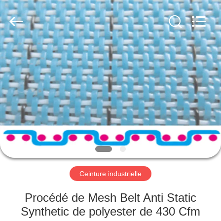
2026
HUATAO
LOVER
LTD.
All
Rights
Reserved.
MAISON
PRODUITS
AU
SUJET
DE
NOUS
Ceinture industrielle
VISITE
Procédé de Mesh Belt Anti Static
D'USINE
Synthetic de polyester de 430 Cfm