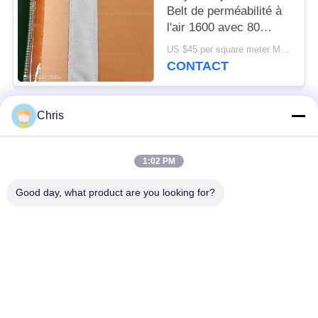
Belt de perméabilité à
l'air 1600 avec 80
microns
US $45 per square meter MOQ:100m2
CONTACT
Chris
Catégories populaires
Tous
1:02 PM
matériel non tissé
Rouleaux industriels
Good day, what product are you looking for?
Panneaux d'écran de
Ceinture industrielle
polyuréthane
couverture isolante
Filtre industriel
d'aerogel