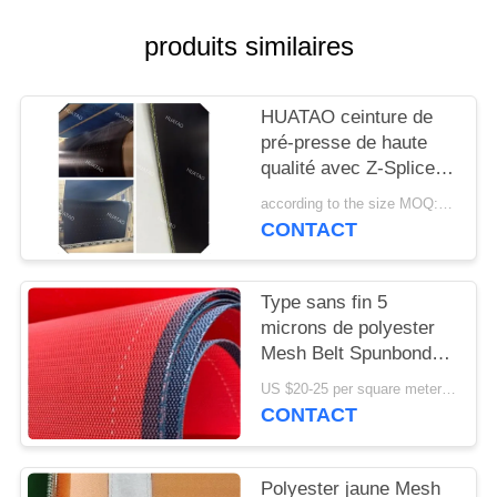
PLAN
DU
produits similaires
SITE
HUATAO ceinture de
pré-presse de haute
PRIVACY
qualité avec Z-Splice
POLICY
pour les presses
according to the size MOQ:12 pièces
continues.
CONTACT
Type sans fin 5
microns de polyester
Mesh Belt Spunbond
Nonwoven Formation
US $20-25 per square meter MOQ:50 mètres carrés
CONTACT
Polyester jaune Mesh