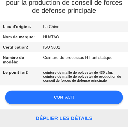
pour la production de conseil de forces
de défense principale
CONTRÔLE
DE
Lieu d'origine:
La Chine
QUALITÉ
Nom de marque:
HUATAO
CONTACTEZ-
Certification:
ISO 9001
NOUS
Numéro de
Ceinture de processus HT-antistatique
modèle:
Le point fort:
,
ceinture de maille de polyester de 430 cfm
NOUVELLES
ceinture de maille de polyester de production de
conseil de forces de défense principale
DEMANDEZ
CONTACT!
UNE
CITATION
DÉPLIER LES DÉTAILS